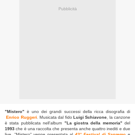
Pubblicità
"Mistero"
è uno dei grandi successi della ricca disografia di
Enrico Ruggeri
. Musicata dal fido
Luigi Schiavone
, la canzone
è stata pubblicata nell'album
"La giostra della memoria"
del
1993
che è una raccolta che presenta anche quattro inediti e due
live. "Mistero" venne presentata al
43° Festival di Sanremo
e