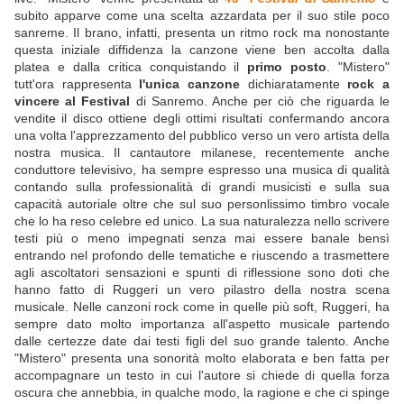
subito apparve come una scelta azzardata per il suo stile poco
sanreme. Il brano, infatti, presenta un ritmo rock ma nonostante
questa iniziale diffidenza la canzone viene ben accolta dalla
platea e dalla critica conquistando il
primo posto
. "Mistero"
tutt'ora rappresenta
l'unica canzone
dichiaratamente
rock a
vincere al Festival
di Sanremo. Anche per ciò che riguarda le
vendite il disco ottiene degli ottimi risultati confermando ancora
una volta l'apprezzamento del pubblico verso un vero artista della
nostra musica. Il cantautore milanese, recentemente anche
conduttore televisivo, ha sempre espresso una musica di qualità
contando sulla professionalità di grandi musicisti e sulla sua
capacità autoriale oltre che sul suo personlissimo timbro vocale
che lo ha reso celebre ed unico. La sua naturalezza nello scrivere
testi più o meno impegnati senza mai essere banale bensì
entrando nel profondo delle tematiche e riuscendo a trasmettere
agli ascoltatori sensazioni e spunti di riflessione sono doti che
hanno fatto di Ruggeri un vero pilastro della nostra scena
musicale. Nelle canzoni rock come in quelle più soft, Ruggeri, ha
sempre dato molto importanza all'aspetto musicale partendo
dalle certezze date dai testi figli del suo grande talento. Anche
"Mistero" presenta una sonorità molto elaborata e ben fatta per
accompagnare un testo in cui l'autore si chiede di quella forza
oscura che annebbia, in qualche modo, la ragione e che ci spinge