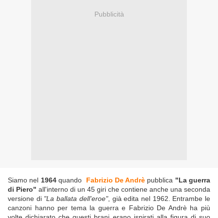
Pubblicità
Siamo nel
1964
quando
Fabrizio De Andrè
pubblica
"La guerra
di Piero"
all'interno di un 45 giri che contiene anche una seconda
versione di
"La ballata dell'eroe"
, già edita nel 1962. Entrambe le
canzoni hanno per tema la guerra e Fabrizio De Andrè ha più
volte dichiarato che questi brani erano ispirati alla figura di suo