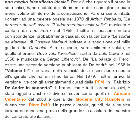
non meglio identificato ideale"
. Per ciò che riguarda il brano in
se, i critici, hanno notato dei riferimenti e delle somiglianze più o
meno volute all'interno della composizione. Pare ci siano, infatti,
richiami ad una celebre poesia del 1870 di
Arthur Rimbaud, "Le
dormeur du val"
ovvero
"L'addormentato nella valle"
, musicata e
cantata da
Leo Ferrè
nel 1955. Inoltre si possono notare
corrispondenze, probabilmente casuali, con la canzone
"Le soldat
de Marsala"
di
Gustave Nadaud
ispirata alla spedizione dei mille
guidata da
Garibaldi
. Altro richiamo, verosimilmente voluto, è
quello al brano
"Dove vola l'avvoltoio"
scritta da
Italo Calvino
nel
1958 e musicata da
Sergio Liberovici
. De "La ballata di Piero"
esiste una seconda versione pubblicata da De Andrè nel 1968 in
"Volume III"
che varia nella velocità della esecuzione rispetto
all'originale che ha un ritmo lento. Nel 1979, inoltre, arriva la
versione live con gli arrangiamenti curati dalla
PFM
in
"Fabrizio
De Andrè in concerto"
. Il brano, come tutti i grandi classici, è
stato oggetto anche di diverse cover come quella di
Adriano
Celentano
del 2003 e quella dei
Modena City Ramblers
in
duetto con
Piero Pelù
.
Un pezzo di storia, quindi, della musica
italiana ed ennesima prova della grandezza assoluta del maestro
del cantautorato italiano.