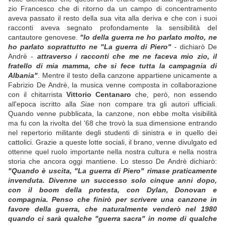
zio Francesco che di ritorno da un campo di concentramento
aveva passato il resto della sua vita alla deriva e che con i suoi
racconti aveva segnato profondamente la sensibilità del
cantautore genovese.
"Io della guerra ne ho parlato molto, ne
ho parlato soprattutto ne "La guerra di Piero"
- dichiarò De
Andrè -
attraverso i racconti che me ne faceva mio zio, il
fratello di mia mamma, che si fece tutta la campagnia di
Albania"
. Mentre il testo della canzone appartiene unicamente a
Fabrizio De Andrè, la musica venne composta in collaborazione
con il chitarrista
Vittorio Centanaro
che, però, non essendo
all'epoca iscritto alla
Siae
non compare tra gli autori ufficiali.
Quando venne pubblicata, la canzone, non ebbe molta visibilità
ma fu con la rivolta del '68 che trovò la sua dimensione entrando
nel repertorio militante degli studenti di sinistra e in quello dei
cattolici. Grazie a queste lotte sociali, il brano, venne divulgato ed
ottenne quel ruolo importante nella nostra cultura e nella nostra
storia che ancora oggi mantiene. Lo stesso De Andrè dichiarò:
"Quando è uscita, "La guerra di Piero" rimase praticamente
invenduta. Divenne un successo solo cinque anni dopo,
con il boom della protesta, con Dylan, Donovan e
compagnia. Penso che finirò per scrivere una canzone in
favore della guerra, che naturalmente venderò nel 1980
quando ci sarà qualche "guerra sacra" in nome di qualche