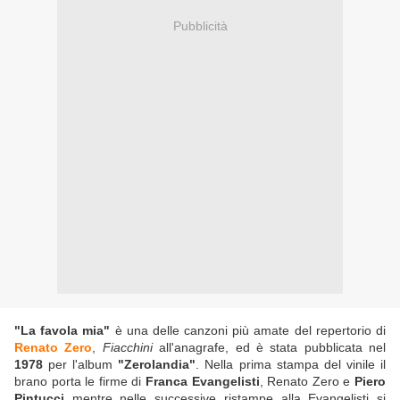
Pubblicità
"La favola mia"
è una delle canzoni più amate del repertorio di
Renato Zero
,
Fiacchini
all'anagrafe, ed è stata pubblicata nel
1978
per l'album
"Zerolandia"
. Nella prima stampa del vinile il
brano porta le firme di
Franca Evangelisti
, Renato Zero e
Piero
Pintucci
mentre nelle successive ristampe alla Evangelisti si