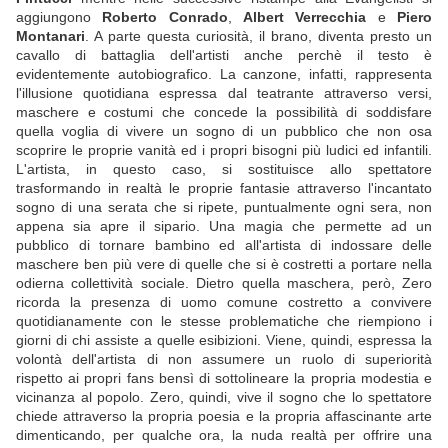
aggiungono
Roberto Conrado
,
Albert Verrecchia
e
Piero
Montanari
. A parte questa curiosità, il brano, diventa presto un
cavallo di battaglia dell'artisti anche perchè il testo è
evidentemente autobiografico. La canzone, infatti, rappresenta
l'illusione quotidiana espressa dal teatrante attraverso versi,
maschere e costumi che concede la possibilità di soddisfare
quella voglia di vivere un sogno di un pubblico che non osa
scoprire le proprie vanità ed i propri bisogni più ludici ed infantili.
L'artista, in questo caso, si sostituisce allo spettatore
trasformando in realtà le proprie fantasie attraverso l'incantato
sogno di una serata che si ripete, puntualmente ogni sera, non
appena sia apre il sipario. Una magia che permette ad un
pubblico di tornare bambino ed all'artista di indossare delle
maschere ben più vere di quelle che si è costretti a portare nella
odierna collettività sociale. Dietro quella maschera, però, Zero
ricorda la presenza di uomo comune costretto a convivere
quotidianamente con le stesse problematiche che riempiono i
giorni di chi assiste a quelle esibizioni. Viene, quindi, espressa la
volontà dell'artista di non assumere un ruolo di superiorità
rispetto ai propri fans bensì di sottolineare la propria modestia e
vicinanza al popolo. Zero, quindi, vive il sogno che lo spettatore
chiede attraverso la propria poesia e la propria affascinante arte
dimenticando, per qualche ora, la nuda realtà per offrire una