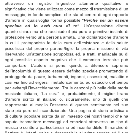
attraverso un registro linguistico altamente qualitativo e
significativo che viene utilizzato come mezzo di trasmissione di un
messaggio, in fondo semplice, che sta al centro di ogni rapporto
d'amore in qualsivoglia forma possibile:
"Perchè sei un essere
speciale...ed io...avrò cura di te"
. Un'espressione diretta
quanto chiara ma che racchiude il più puro e primitivo instinto di
protezione verso una persona amata. Una dichiarazione d'amore
in cui il protagonista fa della cura dell'esistenza e della salute
psicofisica del proprio partner/figlio la propria missione di vita
riservando un'attenzione scrupolosa ed, a tratti, maniacale su di
ogni possibile aspetto negativo che il cammino terrestre può
comportare. L'autore si pone, quindi, a difensore supremo
dell'incolumità di questo essere definito speciale promettendo di
proteggerlo da paure, turbamenti, inganni, ossessioni, malattie e
così via fino ad ergersi, metaforicamente, ad ostacolo del tempo
per evitargli l'invecchiamento. Tra le canzoni più belle della storia
musicale italiana, "La cura" è, probabilmente, il miglior brano
d'amore scritto in italiano o, sicuramente, uno di quelli che
rappresenta al meglio l'essenza di questo sentimento nel suo
stato più puro ed incondizionato. Una pagina di storia artistica e
di cultura popolare scritta da un maestro dei nostri tempi che ha
saputo trasmettere messaggi ed emozioni attraverso un tipo di
musica e scrittura particolarissima ed inconfondibile. Il marchio di