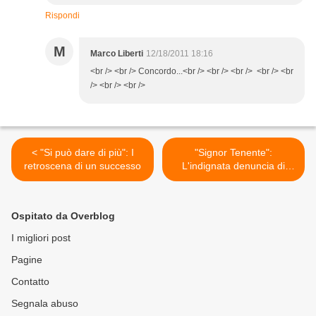
Rispondi
M
Marco Liberti
12/18/2011 18:16
<br /> <br /> Concordo...<br /> <br /> <br /> <br /> <br
/> <br /> <br />
< "Si può dare di più": I
"Signor Tenente":
retroscena di un successo
L'indignata denuncia di
Faletti pro carabinieri >
Ospitato da Overblog
I migliori post
Pagine
Contatto
Segnala abuso