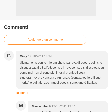
Commenti
Aggiungere un commento
G
Giuly
12/18/2011 18:34
Ultimamente con le mie amiche si parlava di poeti, quelli che
vissuti a cavallo tra l'ottocento eil novecento, e si discuteva, su
come mai non ci sono più, i nostri pronipoti cosa
studieranno<br /> ancora d'Annunzio (senzxa togliere il suo
merito) e agli altri...be i nuovi poeti ci sono, uno è Battiato
Rispondi
M
Marco Liberti
12/18/2011 19:34