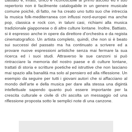
Battiato è, infatti, unico e riconoscibile al primo ascolto ed il suo
repertorio non è facilmente catalogabile in un genere musicale
comune poichè, di fatto, ne ha creato uno tutto suo che intreccia
la musica folk-mediterranea con influssi nord-europei ma anche
pop, classica e rock con, in taluni casi, richiami alla musica
tradizionale giapponese o di altre culture lontane. Inoltre, Battiato,
si è espresso anche in opere da direttore d'orchestra e da regista
cinematografico. Un artista completo, quindi, che non si è beato
sui successi del passato ma ha continuato a scrivere ed a
provare nuove espressioni artistiche senza mai fermare la sua
ricerca ed i suoi studi. Attraverso le sue canzoni si può
rintracciare la memoria del nostro paese e di culture lontane,
trattati di storia e scritture poetiche ed istruttive che non lasciano
mai spazio alla banalità ma solo al pensiero ed alla riflessione. Un
esempio da seguire per tutti i giovani autori che si affacciano al
mondo dell'arte e della musica per dare alla stessa una digintà
intellettuale sapendo quanto può essere importante per la
crescita culturale e civile di chi ascolta un messaggio od una
riflessione proposta sotto le semplici note di una canzone.