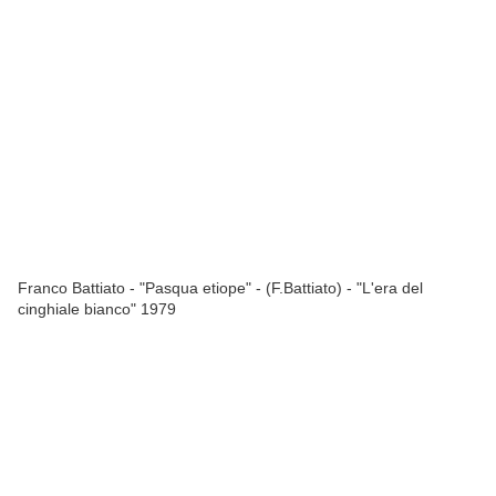
Franco Battiato - "Pasqua etiope" - (F.Battiato) - "L'era del
cinghiale bianco" 1979