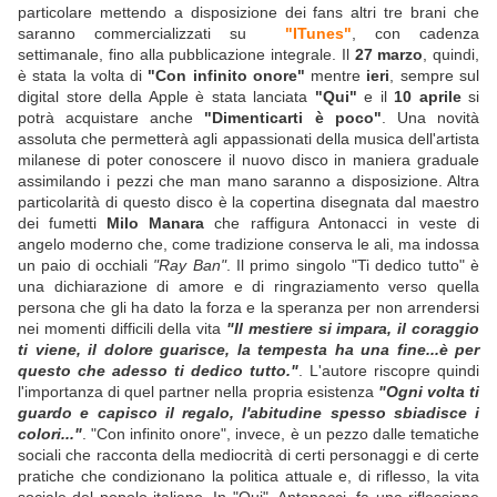
particolare mettendo a disposizione dei fans altri tre brani che
saranno commercializzati su
"ITunes"
, con cadenza
settimanale, fino alla pubblicazione integrale. Il
27 marzo
, quindi,
è stata la volta di
"Con infinito onore"
mentre
ieri
, sempre sul
digital store della Apple è stata lanciata
"Qui"
e il
10 aprile
si
potrà acquistare anche
"Dimenticarti è poco"
. Una novità
assoluta che permetterà agli appassionati della musica dell'artista
milanese di poter conoscere il nuovo disco in maniera graduale
assimilando i pezzi che man mano saranno a disposizione. Altra
particolarità di questo disco è la copertina disegnata dal maestro
dei fumetti
Milo Manara
che raffigura Antonacci in veste di
angelo moderno che, come tradizione conserva le ali, ma indossa
un paio di occhiali
"Ray Ban"
. Il primo singolo "Ti dedico tutto" è
una dichiarazione di amore e di ringraziamento verso quella
persona che gli ha dato la forza e la speranza per non arrendersi
nei momenti difficili della vita
"Il mestiere si impara, il coraggio
ti viene, il dolore guarisce, la tempesta ha una fine...è per
questo che adesso ti dedico tutto."
. L'autore riscopre quindi
l'importanza di quel partner nella propria esistenza
"Ogni volta ti
guardo e capisco il regalo, l'abitudine spesso sbiadisce i
colori..."
. "Con infinito onore", invece, è un pezzo dalle tematiche
sociali che racconta della mediocrità di certi personaggi e di certe
pratiche che condizionano la politica attuale e, di riflesso, la vita