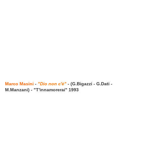
Marco Masini
-
"Dio non c'è"
- (G.Bigazzi - G.Dati -
M.Manzani) - "T'innamorerai" 1993