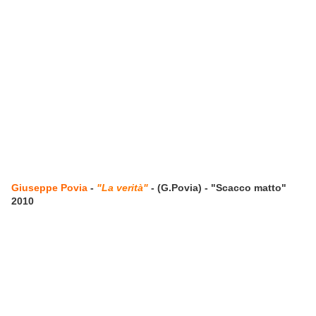
Giuseppe Povia
-
"La verità"
- (G.Povia) - "Scacco matto"
2010