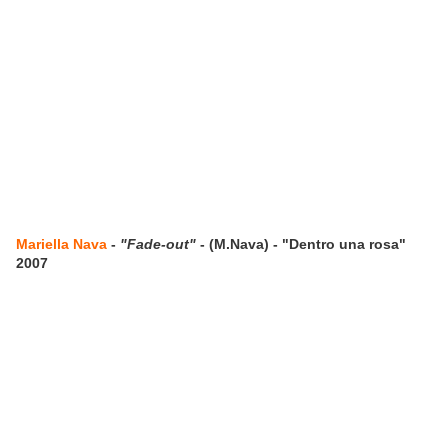
Mariella Nava
-
"Fade-out"
- (M.Nava) - "Dentro una rosa"
2007