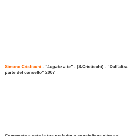
Simone Cristicchi
-
"Legato a te"
- (S.Cristicchi) - "Dall'altra
parte del cancello" 2007
Commenta e vota la tua preferita o consigliane altre sul