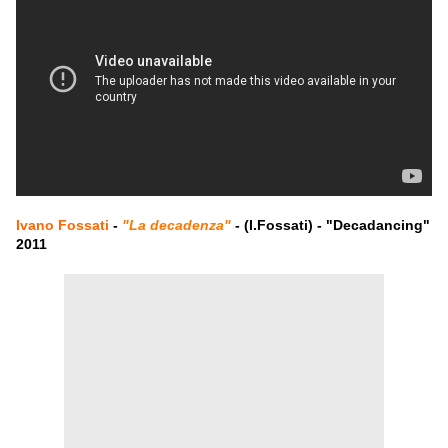
Ivano Fossati
-
"La decadenza"
- (I.Fossati) - "Decadancing"
2011