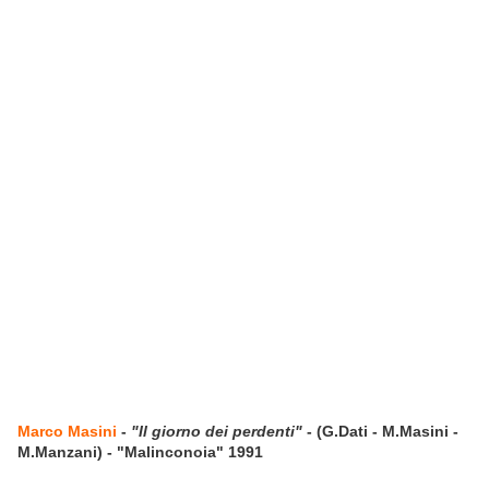
Marco Masini
-
"Il giorno dei perdenti"
- (G.Dati - M.Masini -
M.Manzani) - "Malinconoia" 1991