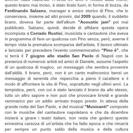
questo brano mai inciso, è stato tirato fuori, in forma di bozza, da
Ferdinando Salzano
, manager e amico storico di Pino, che lo
conservava, insieme ad altri provini, dal
2009
quando, il suddetto
brano, doveva far parte dell'album
"Acoustic jam"
poi mai
pubblicato. Salzano, quindi, decide di affidare questa opera
incompiuta a
Corrado Rustici
, musicista e cantautore che aveva
in programma di fare un qualcosa con Pino senza, però, averne il
tempo vista la prematura scomparsa dell'artista. Il lavoro ultimato
e lanciato per precedere l'evento commemorativo
"Pino è"
, che
si terrà il
7 giugno allo stadio San Paolo
di Napoli con la
presenza di numerosi artisti ed amici di Daniele, assume l'aspetto
di un qualcosa di magico, un messaggio che sembra provenire
dall'aldilà. Il brano, però, non è un canto malinconico bensì un
messaggio di serenità che rispecchia a pieno il carattere e il
modo di affrontare la vita di Pino, soprattutto negli ultimi anni. La
tempistica, però, con cui è stato lanciato il brano da allo stesso,
tutto un altro sapore e non può che provocare brividi e grande
rammarico per un addio arrivato troppo presto. In attesa della
grande notte del San Paolo, e del musical
"Musicanti"
composto
con le musiche del cantautore napoletano e che da dicembre
inizierà a girare i teatri italiani, non resta che goderci questo
ennesima carezza di un'artista che ha fatto epoca e che rimarrà
per sempre un punto saldo della musica e della cultura