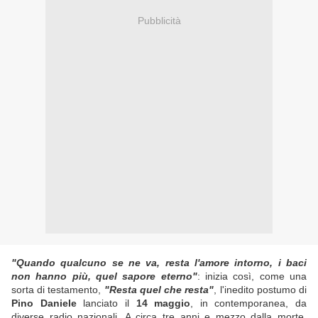
Pubblicità
"Quando qualcuno se ne va, resta l'amore intorno, i baci
non hanno più, quel sapore eterno"
: inizia così, come una
sorta di testamento,
"Resta quel che resta"
, l'inedito postumo di
Pino Daniele
lanciato il
14 maggio
, in contemporanea, da
diverse radio nazionali. A circa tre anni e mezzo dalla morte,