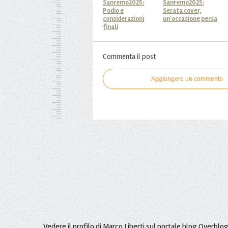
Sanremo2025:
Sanremo2025:
Podio e
Serata cover,
considerazioni
un'occasione persa
finali
Commenta il post
Aggiungere un commento
Vedere il profilo di
Marco Liberti
sul portale blog Overblo