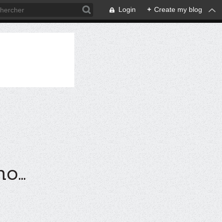
Login
+
Create my blog
...