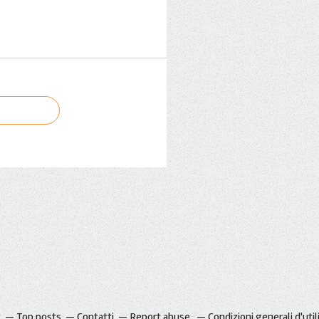
g
Top posts
Contatti
Report abuse
Condizioni generali d'util