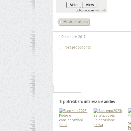
pollcode.com
free polls
Musica Italiana
1 Dicembre 2017
← Post precedente
Iscriviti alla Newsletter
Ti potrebbero interessare anche:
S
P