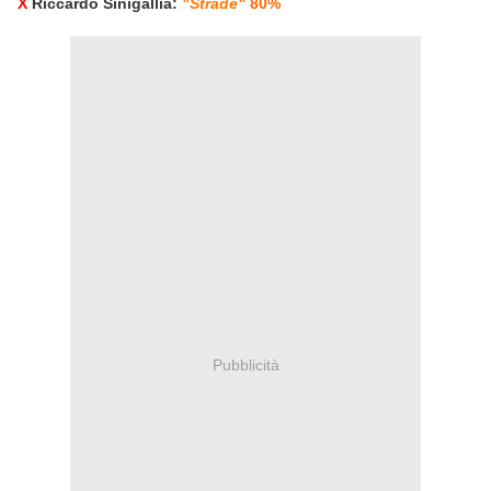
X
Riccardo Sinigallia:
"Strade"
80%
Pubblicità