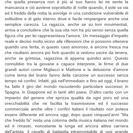
che quella presenza non è più al suo fianco lei ne sente la
mancanza e ciò avviene soprattutto di notte quando, il sole va via
ed il freddo della notta la avvolge in una condizione vulnerabile di
solitudine e di gelo interno dove è facile rimpiangere anche una
semplice carezza. La ragazza, anche se su toni movimentati,
arriva a concludere che la sua vita non ha più senso senza quella
figura che per lei rappresentava l'amore. Un messaggio d'impatto
reale e deciso molto vicino alle riflessioni che si possono ottenere
quando una ferita, in questo caso amoroso, è ancora fresca ma
che risultano ancora più forti quando si vedono uscire da tenera,
anche se grintosa, ragazzina di appena quindici anni. Questo
connubbio tra la giovane e capace interprete, le firme di due
grandi autori come Migliacci e Mattone e la delusione d'amore
come tema del brano fanno della canzone un successo senza
tempo nè confini. Infatti, già nell'immediato e fino ad oggi, il brano
ha fatto il giro del mondo riscuotendo particolare successo in
Spagna, in Giappone ed in tanti altri paesi. D'altro canto con un
impianto del genere che sprizza qualità da ogni poro ed una
orecchiabilità che ne facilita la trasmissione ed il successo
commerciale anche oltre i confini italiani il risultato non poteva
essere differente ed ancora oggi, dopo quasi cinquant'anni "Ma
che freddo fa" resta una colonna della musica italiana nel mondo
ed è rimasto, nonostante la lunga ed ancora attiva carriera
dell'artista, il cavallo di battaglia intramontabile di una grande