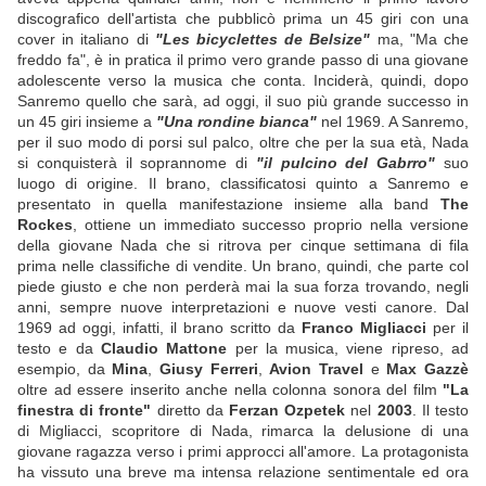
discografico dell'artista che pubblicò prima un 45 giri con una
cover in italiano di
"Les bicyclettes de Belsize"
ma, "Ma che
freddo fa", è in pratica il primo vero grande passo di una giovane
adolescente verso la musica che conta. Inciderà, quindi, dopo
Sanremo quello che sarà, ad oggi, il suo più grande successo in
un 45 giri insieme a
"Una rondine bianca"
nel 1969. A Sanremo,
per il suo modo di porsi sul palco, oltre che per la sua età, Nada
si conquisterà il soprannome di
"il pulcino del Gabrro"
suo
luogo di origine. Il brano, classificatosi quinto a Sanremo e
presentato in quella manifestazione insieme alla band
The
Rockes
, ottiene un immediato successo proprio nella versione
della giovane Nada che si ritrova per cinque settimana di fila
prima nelle classifiche di vendite. Un brano, quindi, che parte col
piede giusto e che non perderà mai la sua forza trovando, negli
anni, sempre nuove interpretazioni e nuove vesti canore. Dal
1969 ad oggi, infatti, il brano scritto da
Franco Migliacci
per il
testo e da
Claudio Mattone
per la musica, viene ripreso, ad
esempio, da
Mina
,
Giusy Ferreri
,
Avion Travel
e
Max Gazzè
oltre ad essere inserito anche nella colonna sonora del film
"La
finestra di fronte"
diretto da
Ferzan Ozpetek
nel
2003
. Il testo
di Migliacci, scopritore di Nada, rimarca la delusione di una
giovane ragazza verso i primi approcci all'amore. La protagonista
ha vissuto una breve ma intensa relazione sentimentale ed ora