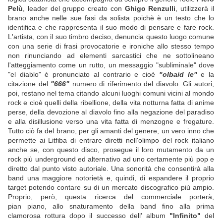
Pelù
, leader del gruppo creato con
Ghigo Renzulli
, utilizzerà il
brano anche nelle sue fasi da solista poichè è un testo che lo
identifica e che rappresenta il suo modo di pensare e fare rock.
L'artista, con il suo timbro deciso, denuncia questo luogo comune
con una serie di frasi provocatorie e ironiche allo stesso tempo
non rinunciando ad elementi sarcastici che ne sottolineano
l'atteggiamento come un rutto, un messaggio "subliminale" dove
"el diablo" è pronunciato al contrario e cioè
"olbaid le"
e la
citazione del
"666"
numero di riferimento del diavolo. Gli autori,
poi, restano nel tema citando alcuni luoghi comuni vicini al mondo
rock e cioè quelli della ribellione, della vita notturna fatta di anime
perse, della devozione al diavolo fino alla negazione del paradiso
e alla disillusione verso una vita fatta di menzogne e fregature.
Tutto ciò fa del brano, per gli amanti del genere, un vero inno che
permette ai Litfiba di entrare diretti nell'olimpo del rock italiano
anche se, con questo disco, prosegue il loro mutamento da un
rock più underground ed alternativo ad uno certamente più pop e
diretto dal punto visto autoriale. Una sonorità che consentirà alla
band una maggiore notorietà e, quindi, di espandere il proprio
target potendo contare su di un mercato discografico più ampio.
Proprio, però, questa ricerca del commerciale porterà,
pian piano, allo snaturamento della band fino alla prima
clamorosa rottura dopo il successo dell' album
"Infinito"
del