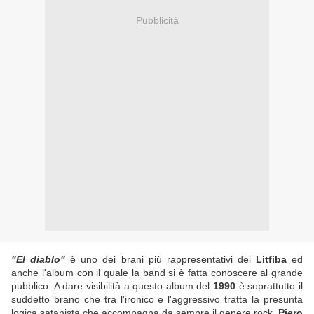
Pubblicità
"El diablo"
è uno dei brani più rappresentativi dei
Litfiba
ed
anche l'album con il quale la band si è fatta conoscere al grande
pubblico. A dare visibilità a questo album del
1990
è soprattutto il
suddetto brano che tra l'ironico e l'aggressivo tratta la presunta
logica satanista che accompagna da sempre il genere rock.
Piero