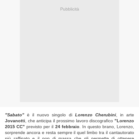
Pubblicità
"Sabato"
è il nuovo singolo di
Lorenzo Cherubini
, in arte
Jovanotti
, che anticipa il prossimo lavoro discografico
"Lorenzo
2015 CC"
previsto per il
24 febbraio
. In questo brano, Lorenzo,
sorprende ancora e resta sempre il quel limbo tra il cantautorato
più raffinato e il pop di massa che gli permette di ottenere