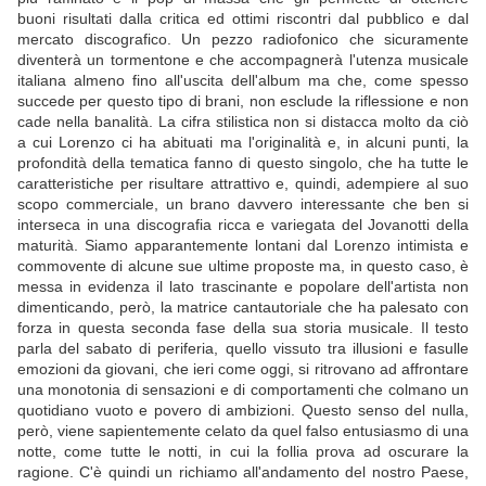
buoni risultati dalla critica ed ottimi riscontri dal pubblico e dal
mercato discografico. Un pezzo radiofonico che sicuramente
diventerà un tormentone e che accompagnerà l'utenza musicale
italiana almeno fino all'uscita dell'album ma che, come spesso
succede per questo tipo di brani, non esclude la riflessione e non
cade nella banalità. La cifra stilistica non si distacca molto da ciò
a cui Lorenzo ci ha abituati ma l'originalità e, in alcuni punti, la
profondità della tematica fanno di questo singolo, che ha tutte le
caratteristiche per risultare attrattivo e, quindi, adempiere al suo
scopo commerciale, un brano davvero interessante che ben si
interseca in una discografia ricca e variegata del Jovanotti della
maturità. Siamo apparantemente lontani dal Lorenzo intimista e
commovente di alcune sue ultime proposte ma, in questo caso, è
messa in evidenza il lato trascinante e popolare dell'artista non
dimenticando, però, la matrice cantautoriale che ha palesato con
forza in questa seconda fase della sua storia musicale. Il testo
parla del sabato di periferia, quello vissuto tra illusioni e fasulle
emozioni da giovani, che ieri come oggi, si ritrovano ad affrontare
una monotonia di sensazioni e di comportamenti che colmano un
quotidiano vuoto e povero di ambizioni. Questo senso del nulla,
però, viene sapientemente celato da quel falso entusiasmo di una
notte, come tutte le notti, in cui la follia prova ad oscurare la
ragione. C'è quindi un richiamo all'andamento del nostro Paese,