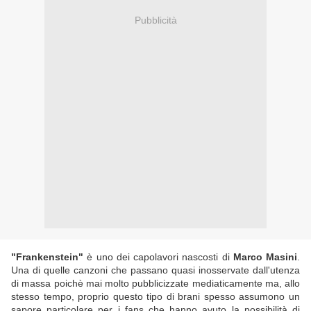
Pubblicità
"Frankenstein"
è uno dei capolavori nascosti di
Marco Masini
.
Una di quelle canzoni che passano quasi inosservate dall'utenza
di massa poichè mai molto pubblicizzate mediaticamente ma, allo
stesso tempo, proprio questo tipo di brani spesso assumono un
sapore particolare per i fans che hanno avuto la possibilità di