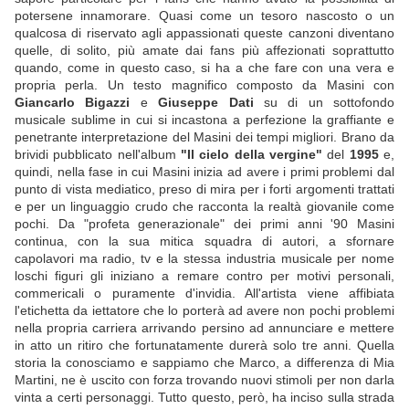
potersene innamorare. Quasi come un tesoro nascosto o un
qualcosa di riservato agli appassionati queste canzoni diventano
quelle, di solito, più amate dai fans più affezionati soprattutto
quando, come in questo caso, si ha a che fare con una vera e
propria perla. Un testo magnifico composto da Masini con
Giancarlo Bigazzi
e
Giuseppe Dati
su di un sottofondo
musicale sublime in cui si incastona a perfezione la graffiante e
penetrante interpretazione del Masini dei tempi migliori. Brano da
brividi pubblicato nell'album
"Il cielo della vergine"
del
1995
e,
quindi, nella fase in cui Masini inizia ad avere i primi problemi dal
punto di vista mediatico, preso di mira per i forti argomenti trattati
e per un linguaggio crudo che racconta la realtà giovanile come
pochi. Da "profeta generazionale" dei primi anni '90 Masini
continua, con la sua mitica squadra di autori, a sfornare
capolavori ma radio, tv e la stessa industria musicale per nome
loschi figuri gli iniziano a remare contro per motivi personali,
commericali o puramente d'invidia. All'artista viene affibiata
l'etichetta da iettatore che lo porterà ad avere non pochi problemi
nella propria carriera arrivando persino ad annunciare e mettere
in atto un ritiro che fortunatamente durerà solo tre anni. Quella
storia la conosciamo e sappiamo che Marco, a differenza di Mia
Martini, ne è uscito con forza trovando nuovi stimoli per non darla
vinta a certi personaggi. Tutto questo, però, ha inciso sulla strada