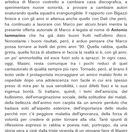
artistica di Marco costretto a cambiare casa discografica, a
sperimentare nuove sonorità, a provare a cambiare autori
snaturando quella squadra irrangiungibile. Il rapporto con Bigazzi
finisce e con gli anni si attenua anche quello con Dati che però,
ha continuato a lavorare con Marco per alcuni brani mentre la
presente offerta autoriale di Marco è legata al nome di
Antonio
Iammarino
che ha già dato buoni frutti nell'ultimo disco.
Nonostante i buoni risultati, però, è arduo pensare che Marco
possa tornare ai livelli dei primi anni '90. Quella rabbia, quella
grinta, quella forza di sbattere in faccia la realtà si è, con gli anni,
un po' ammorbidita ed esce fuori solo a sprazzi. In ogni caso,
oggi, Masini, resta comunque tra i pochi reduci di quel
cantautorato di qualità sempre più raro. Tornado, però, al brano il
testo vede il protagonista incoraggiare un amico malato finito in
ospedale dopo una adolescenza non facile in cui era spesso
preso di mira per la sua sensibilità, i suoi difetti fisici e la sua
ingenua bontà. Si trattano, quindi, i temi dell'amicizia, del
bullissimo, dell'emarginazione sociale, della solitudine dei malati,
della bellezza dell'animo non carpita da un amore perduto che
badava solo all'aspetto esteriore, dell'importanza dello studio
perché non c'è peggiore malattia dell'ignoranza, della forza di
volontà per credere di poter tornare alla vita. Tanti spunti di
riflessione espressi in rabbia e poesia nati, purtroppo, da una
storia vera e cioè dalla triste vicenda di un giovane fans di Masini