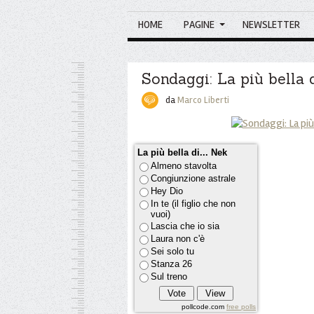
HOME
PAGINE
NEWSLETTER
Sondaggi: La più bella d
da
Marco Liberti
La più bella di... Nek
Almeno stavolta
Congiunzione astrale
Hey Dio
In te (il figlio che non
vuoi)
Lascia che io sia
Laura non c'è
Sei solo tu
Stanza 26
Sul treno
pollcode.com
free polls