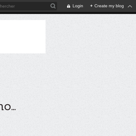
Login
+
Create my blog
...