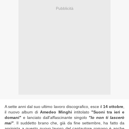
Pubblicità
A sette anni dal suo ultimo lavoro discografico, esce il
14 ottobre
,
il nuovo album di
Amedeo Minghi
intitolato
"Suoni tra ieri e
domani"
e lanciato dall'affascinante singolo
"Io non ti lascerò
mai"
. Il suddetto brano che, già da fine settembre, ha fatto da
apripista a questo nuovo lavoro del cantautore romano è anche