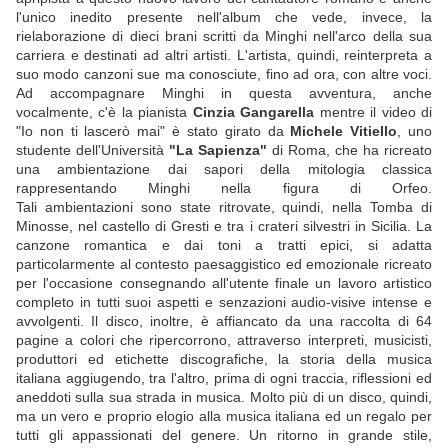
l'unico inedito presente nell'album che vede, invece, la
rielaborazione di dieci brani scritti da Minghi nell'arco della sua
carriera e destinati ad altri artisti. L'artista, quindi, reinterpreta a
suo modo canzoni sue ma conosciute, fino ad ora, con altre voci.
Ad accompagnare Minghi in questa avventura, anche
vocalmente, c'è la pianista
Cinzia Gangarella
mentre il video di
"Io non ti lascerò mai" è stato girato da
Michele Vitiello
, uno
studente dell'Università
"La Sapienza"
di Roma, che ha ricreato
una ambientazione dai sapori della mitologia classica
rappresentando Minghi nella figura di Orfeo.
Tali ambientazioni sono state ritrovate, quindi, nella Tomba di
Minosse, nel castello di Gresti e tra i crateri silvestri in Sicilia. La
canzone romantica e dai toni a tratti epici, si adatta
particolarmente al contesto paesaggistico ed emozionale ricreato
per l'occasione consegnando all'utente finale un lavoro artistico
completo in tutti suoi aspetti e senzazioni audio-visive intense e
avvolgenti. Il disco, inoltre, è affiancato da una raccolta di 64
pagine a colori che ripercorrono, attraverso interpreti, musicisti,
produttori ed etichette discografiche, la storia della musica
italiana aggiugendo, tra l'altro, prima di ogni traccia, riflessioni ed
aneddoti sulla sua strada in musica. Molto più di un disco, quindi,
ma un vero e proprio elogio alla musica italiana ed un regalo per
tutti gli appassionati del genere. Un ritorno in grande stile,