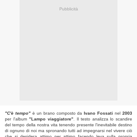
Pubblicità
"C'è tempo"
è un brano composto da
Ivano Fossati
nel
2003
per l'album
"Lampo viaggiatore"
. Il testo analizza lo scandire
del tempo della nostra vita tenendo presente l'inevitabile destino
di ognuno di noi ma spronando tutti ad impegnarsi nel vivere ciò
che si desidera attimo per attimo facendo leva sulla propria