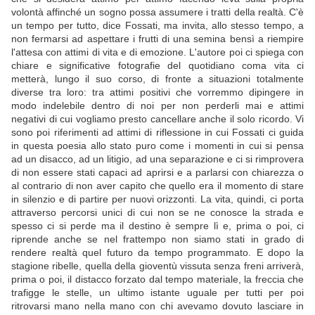
volontà affinché un sogno possa assumere i tratti della realtà. C'è
un tempo per tutto, dice Fossati, ma invita, allo stesso tempo, a
non fermarsi ad aspettare i frutti di una semina bensì a riempire
l'attesa con attimi di vita e di emozione. L'autore poi ci spiega con
chiare e significative fotografie del quotidiano coma vita ci
metterà, lungo il suo corso, di fronte a situazioni totalmente
diverse tra loro: tra attimi positivi che vorremmo dipingere in
modo indelebile dentro di noi per non perderli mai e attimi
negativi di cui vogliamo presto cancellare anche il solo ricordo. Vi
sono poi riferimenti ad attimi di riflessione in cui Fossati ci guida
in questa poesia allo stato puro come i momenti in cui si pensa
ad un disacco, ad un litigio, ad una separazione e ci si rimprovera
di non essere stati capaci ad aprirsi e a parlarsi con chiarezza o
al contrario di non aver capito che quello era il momento di stare
in silenzio e di partire per nuovi orizzonti. La vita, quindi, ci porta
attraverso percorsi unici di cui non se ne conosce la strada e
spesso ci si perde ma il destino è sempre lì e, prima o poi, ci
riprende anche se nel frattempo non siamo stati in grado di
rendere realtà quel futuro da tempo programmato. E dopo la
stagione ribelle, quella della gioventù vissuta senza freni arriverà,
prima o poi, il distacco forzato dal tempo materiale, la freccia che
trafigge le stelle, un ultimo istante uguale per tutti per poi
ritrovarsi mano nella mano con chi avevamo dovuto lasciare in