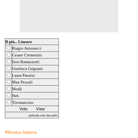
Il più... Lineare
Biagio Antonacci
Cesare Cremonini
Eros Ramazzotti
Gianluca Grignani
Laura Pausini
Max Pezzali
Modà
Nek
Tiromancino
pollcode.com
free polls
#Musica Italiana