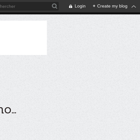
Login
+
Create my blog
...