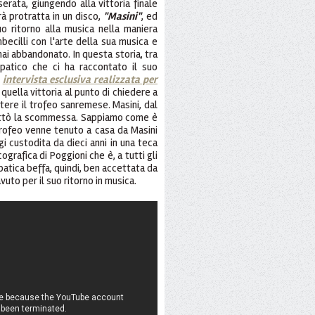
 serata, giungendo alla vittoria finale
à protratta in un disco,
"Masini"
, ed
o ritorno alla musica nella maniera
becilli con l'arte della sua musica e
mai abbandonato. In questa storia, tra
mpatico che ci ha raccontato il suo
e
intervista esclusiva realizzata per
i quella vittoria al punto di chiedere a
ere il trofeo sanremese. Masini, dal
cettò la scommessa. Sappiamo come è
l trofeo venne tenuto a casa da Masini
gi custodita da dieci anni in una teca
ografica di Poggioni che è, a tutti gli
patica beffa, quindi, ben accettata da
a avuto per il suo ritorno in musica.