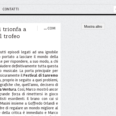
CONTATTI
Mostra altro
 trionfa a
…
COM
l trofeo
utti episodi legati ad una ignobile
o portato a lasciare il mondo della
ile per rispondere, a suo modo, a chi
hiudere definitivamente tutta questa
o musicale. La porta principale per
è sicuramente il
Festival di Sanremo
o, proprio in seguito a quei problemi,
afiche che, quell'anno, decisero di
a Ventura
. Così, Marco mostrò ancor
grande forza di rimettersi in gioco
isti esordienti. Il brano con cui si
 Masini insieme a Goffredo Orlandi e
dre di regalare un mondo migliore al
 e della critica è immediato e Marco