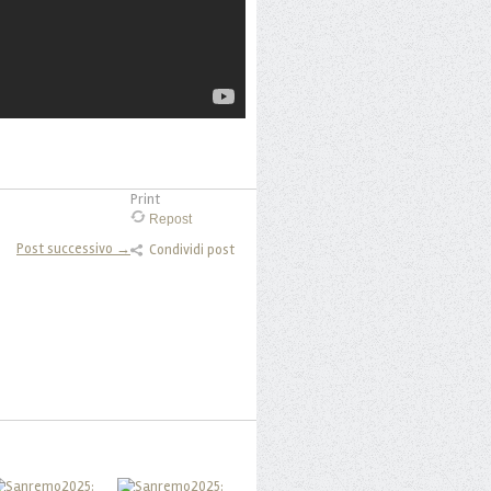
Print
Repost
Post successivo →
Condividi post