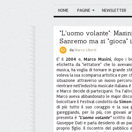
HOME
PAGINE
NEWSLETTER
"L'uomo volante": Masini
Sanremo ma si "gioca" i
da
Marco Liberti
E' il
2004
e,
Marco Masini
, dopo i br
etichetta da "iettatore" che lo avevan
musica, ha voglia di tornare in grande st
voleva la sua scomparsa artistica e per c
situazione attraverso un nuovo percors
rientrare nell'industria musicale italiana 
e Marco decide di parteciparvi. Tra l'altr
Marco aveva abbandonato le major discogr
boicottare il Festival condotto da
Simon
di più tutto il suo coraggio e la sua 
gareggiando, per lo più, con giovani art
presenta è
"L'uomo volante"
scritto da
Giuseppe Dati e parla desiderio di un pa
proprio figlio. Il riscontro del pubblico