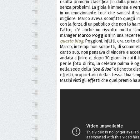
risulta primo in classifica fin dalla prima
senza probelmi. La gioia è immensa e verr
in un emozionante tour che sancirà il su
migliore. Marco aveva sconfitto quegli im
con la forza di un pubblico che non lo ha 
l'altro, c'è anche un risvolto molto si
manager
Marco Poggioni
in una recent
questo blog
. Poggioni, infatti, era certo d
Marco, in tempi non sospetti, di scommett
canto suo, non pensava di vincere e ac
andata a finire e, dopo 30 giorni in cui i
per le foto di rito, la celebre palma è og
nella sede della
"Joe & Joe"
etichetta disc
effetti, proprietario della stessa. Una sim
Masini visti gli effetti che quel premio h