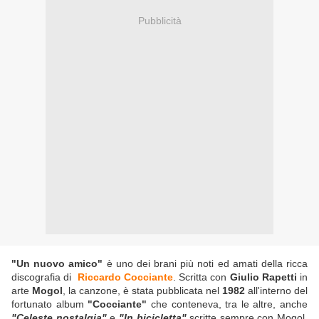
Pubblicità
"Un nuovo amico"
è uno dei brani più noti ed amati della ricca
discografia di
Riccardo Cocciante
. Scritta con
Giulio Rapetti
in
arte
Mogol
, la canzone, è stata pubblicata nel
1982
all'interno del
fortunato album
"Cocciante"
che conteneva, tra le altre, anche
"Celeste nostalgia"
e
"In bicicletta"
scritte sempre con Mogol.