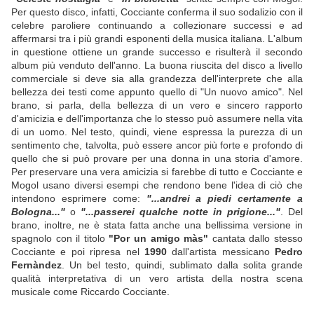
Per questo disco, infatti, Cocciante conferma il suo sodalizio con il
celebre paroliere continuando a collezionare successi e ad
affermarsi tra i più grandi esponenti della musica italiana. L'album
in questione ottiene un grande successo e risulterà il secondo
album più venduto dell'anno. La buona riuscita del disco a livello
commerciale si deve sia alla grandezza dell'interprete che alla
bellezza dei testi come appunto quello di "Un nuovo amico". Nel
brano, si parla, della bellezza di un vero e sincero rapporto
d'amicizia e dell'importanza che lo stesso può assumere nella vita
di un uomo. Nel testo, quindi, viene espressa la purezza di un
sentimento che, talvolta, può essere ancor più forte e profondo di
quello che si può provare per una donna in una storia d'amore.
Per preservare una vera amicizia si farebbe di tutto e Cocciante e
Mogol usano diversi esempi che rendono bene l'idea di ciò che
intendono esprimere come:
"...andrei a piedi certamente a
Bologna..."
o
"...passerei qualche notte in prigione..."
. Del
brano, inoltre, ne è stata fatta anche una bellissima versione in
spagnolo con il titolo
"Por un amigo màs"
cantata dallo stesso
Cocciante e poi ripresa nel
1990
dall'artista messicano
Pedro
Fernàndez
. Un bel testo, quindi, sublimato dalla solita grande
qualità interpretativa di un vero artista della nostra scena
musicale come Riccardo Cocciante.