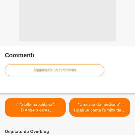
Commenti
Aggiungere un commento
< "Stella napulitana":
"Una vita da mediano":
D'Angelo canta
Ligabue canta l'umiltà degli
l'insoddisfazione dei giovani
antieroi >
Ospitato da Overblog