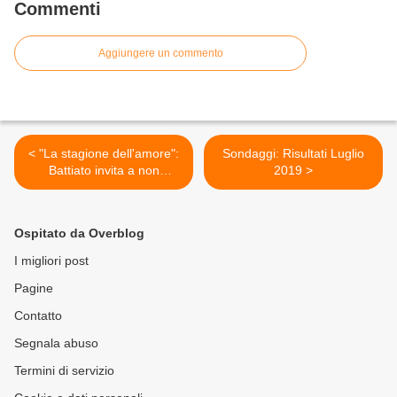
Commenti
Aggiungere un commento
< "La stagione dell'amore":
Sondaggi: Risultati Luglio
Battiato invita a non
2019 >
rimpiangere amori passati
Ospitato da Overblog
I migliori post
Pagine
Contatto
Segnala abuso
Termini di servizio