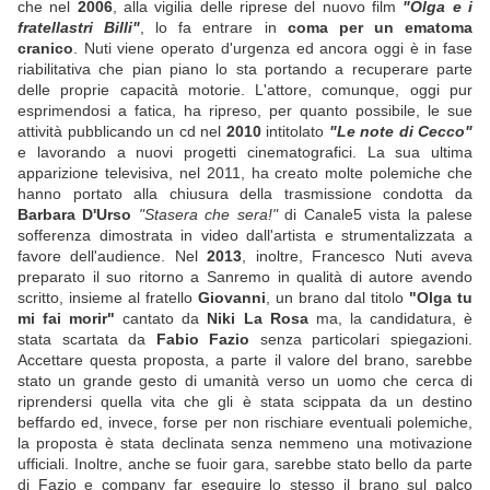
che nel
2006
, alla vigilia delle riprese del nuovo film
"Olga e i
fratellastri Billi"
, lo fa entrare in
coma per un ematoma
cranico
. Nuti viene operato d'urgenza ed ancora oggi è in fase
riabilitativa che pian piano lo sta portando a recuperare parte
delle proprie capacità motorie. L'attore, comunque, oggi pur
esprimendosi a fatica, ha ripreso, per quanto possibile, le sue
attività pubblicando un cd nel
2010
intitolato
"Le note di Cecco"
e lavorando a nuovi progetti cinematografici. La sua ultima
apparizione televisiva, nel 2011, ha creato molte polemiche che
hanno portato alla chiusura della trasmissione condotta da
Barbara D'Urso
"Stasera che sera!"
di Canale5 vista la palese
sofferenza dimostrata in video dall'artista e strumentalizzata a
favore dell'audience. Nel
2013
, inoltre, Francesco Nuti aveva
preparato il suo ritorno a Sanremo in qualità di autore avendo
scritto, insieme al fratello
Giovanni
, un brano dal titolo
"Olga tu
mi fai morir"
cantato da
Niki La Rosa
ma, la candidatura, è
stata scartata da
Fabio Fazio
senza particolari spiegazioni.
Accettare questa proposta, a parte il valore del brano, sarebbe
stato un grande gesto di umanità verso un uomo che cerca di
riprendersi quella vita che gli è stata scippata da un destino
beffardo ed, invece, forse per non rischiare eventuali polemiche,
la proposta è stata declinata senza nemmeno una motivazione
ufficiali. Inoltre, anche se fuoir gara, sarebbe stato bello da parte
di Fazio e company far eseguire lo stesso il brano sul palco