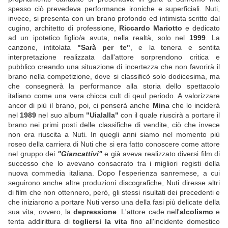
spesso ciò prevedeva performance ironiche e superficiali. Nuti,
invece, si presenta con un brano profondo ed intimista scritto dal
cugino, architetto di professione,
Riccardo Mariotto
e dedicato
ad un ipotetico figlio/a avuta, nella realtà, solo nel
1999
. La
canzone, intitolata
"Sarà per te"
, e la tenera e sentita
interpretazione realizzata dall'attore sorprendono critica e
pubblico creando una situazione di incertezza che non favorirà il
brano nella competizione, dove si classificò solo dodicesima, ma
che consegnerà la performance alla storia dello spettacolo
italiano come una vera chicca cult di qeul periodo. A valorizzare
ancor di più il brano, poi, ci penserà anche
Mina
che lo inciderà
nel
1989
nel suo album
"Uialalla"
con il quale riuscirà a portare il
brano nei primi posti delle classifiche di vendite, ciò che invece
non era riuscita a Nuti. In quegli anni siamo nel momento più
roseo della carriera di Nuti che si era fatto conoscere come attore
nel gruppo dei
"Giancattivi"
e già aveva realizzato diversi film di
successo che lo avevano consacrato tra i migliori registi della
nuova commedia italiana. Dopo l'esperienza sanremese, a cui
seguirono anche altre produzioni discografiche, Nuti diresse altri
di film che non ottennero, però, gli stessi risultati dei precedenti e
che iniziarono a portare Nuti verso una della fasi più delicate della
sua vita, ovvero, la
depressione
. L'attore cade nell'
alcolismo
e
tenta addirittura di
togliersi la vita
fino all'incidente domestico