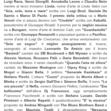
Luigi Rana
,
Vanni Giorgilli
,
Annabella Leone
e
Claudio Noto
mentre al terzo troviamo
Linda
, nome d'arte di
Linda Valori
con
"Aria, sole, terra e mare"
scritta con
Luigi Bruti
,
Daniele De
Santis
e
Marco Di Paolo
. Il
premio della critica
va a
Mario
Venuti
che si piazza decimo con
"Crudele"
scritta con
Kaballà
,
pseudonimo di
Giuseppe Rinaldi
. Il premio per la
miglior musica
va a
Bungaro
, nome d'arte di
Antonio Calò
, con
"Guardastelle"
scritta con
Giuseppe Romanelli
e piazzatasi quinta e a
Pacifico
,
nome d'arte di
Luigi De Crescenzo
, che arriva ventunesimo con
"Solo un sogno"
. Il
miglior arrangiamento
è, invece,
assegnato al maestro
Leonardo De Amicis
per il brano
"Basterà"
cantato dai
DB Boulevard
e
Bill Wyman
e scritto da
Alessio Ventura
,
Rossano Palù
e
Dario Benedetti
. Altri brani
da ricordare sono: il sesto classificato
"Quando l'aria mi sfiora"
cantato da
Massimo Modugno
con i
Gipsy King
e scritto da
Mogol
e
Gianni Bella
; Il settimo
"Generale Kamikaze"
di
Stefano Picchi
; L'ottavo
"Cuore"
proposto da
Morris Albert
e
Mietta
e scritto da
Sergio Dall'Ora
e
Simone Boffa
; Il nono
"Le
ore piccole"
di
Neffa
, ovvero
Giovanni Pellino
; l'undicesimo
"Era
bellissimo"
dell'allora
Dj Francesco
, oggi semplicemente
Francesco Facchinetti
, e scritto con
Stefano Lucato
,
Davide
Primiceri
e
Alberto Rapetti
; il quattordicesimo
"E' la musica"
proposto da
Andrea Mingardi
con
The Blues Brothers Band
e
scritto con
Maurizio Tirelli
; il diciassettesimo
"Nessuno