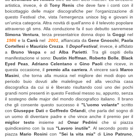
artistica, invece, è di
Tony Renis
che deve fare i conti con il
boicottaggio delle major discografiche per l'organizzazione di
questo Festival che, vista l'emergenza unisce big e giovani in
un'unica categoria. Altra novità di quell'anno è il televoto popolare
attraverso gli sms. Alla conduzione fa il suo debutto sanremese
Simona Ventura
, terza presentatrice donna dopo la
Goggi
nel
1986
e la
Carrà
nel
2001
, affiancata da
Gene Gnocchi
,
Paola
Cortellesi
e
Maurizio Crozza
. Il
DopoFestival
, invece, è affidato
a
Bruno Vespa
e ad
Alba Parietti
. Tra gli ospiti della
manifestazione vi sono:
Dustin Hoffman
,
Roberto Bolle
,
Black
Eyed Peas
,
Adriano Celentano
e
Gino Paoli
che riceve, in
questa occasione, il
premio alla carriera
. A vincere sarà
Marco
Masini
, che torna alla musica nel migliore dei modi dopo un
periodo buio dovuti alle malelingue ed alla vecchia casa
discografica da cui si è liberato risultando così uno dei pochi
grandi nomi presenti in questo Festival messo su, appunto, senza
il sostegno delle major del mondo discografico italiano. Il brano
che gli consente questo successo è
"L'uomo volante"
scritto
con
Giuseppe Dati
e
Goffredo Orlandi
, che parla del sogno di
un uomo di diventare padre e che vince anche il premio per il
miglior testo
insieme ad
Omar Pedrini
che si piazza
quindicesimo con la sua
"Lavoro inutile"
. Al secondo posto si
piazza
Mario Rosini
con
"Sei la vita mia"
di
Lino Patruno
,