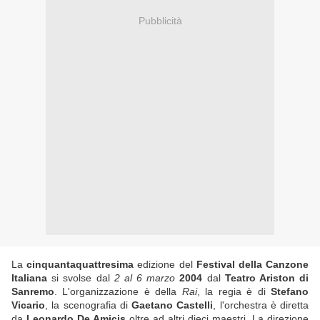
Pubblicità
La
cinquantaquattresima
edizione del
Festival della Canzone
Italiana
si svolse dal
2 al 6 marzo
2004
dal
Teatro Ariston di
Sanremo
. L'organizzazione è della
Rai
, la regia è di
Stefano
Vicario
, la scenografia di
Gaetano Castelli
, l'orchestra è diretta
da
Leonardo De Amicis
oltre ad altri dieci maestri. La direzione