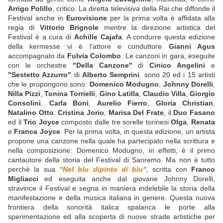
Arrigo Polillo
, critico. La diretta televisiva della Rai che diffonde il
Festival anche in
Eurovisione
per la prima volta è affidata alla
regia di
Vittorio Brignole
mentre la direzione artistica del
Festival è a cura di
Achille Cajafa
. A condurre questa edizione
della kermesse vi è l'attore e conduttore
Gianni Agus
accompagnato da
Fulvia Colombo
. Le canzoni in gara, eseguite
con le orchestre
"Della Canzone"
di
Cinico Angelini
e
"Sestetto Azzurro"
di
Alberto Semprini
, sono 20 ed i 15 artisti
che le propongono sono:
Domenico Modugno
,
Johnny Dorelli
,
Nilla Pizzi
,
Tonina Torrielli
,
Gino Latilla
,
Claudio Villa
,
Giorgio
Consolini
,
Carla Boni
,
Aurelio Fierro
,
Gloria Christian
,
Natalino Otto
,
Cristina Jorio
,
Marisa Del Frate
, il
Duo Fasano
ed il
Trio Joyce
composto dalle tre sorelle torinesi
Olga
,
Renata
e
Franca Joyce
. Per la prima volta, in questa edizione, un artista
propone una canzone nella quale ha partecipato nella scrittura e
nella composizione: Domenico Modugno, in effetti, è il primo
cantautore della storia del Festival di Sanremo. Ma non è tutto
perchè la sua
"Nel blu dipinto di blu"
, scritta con
Franco
Migliacci
ed eseguita anche dal giovane Johnny Dorelli,
stravince il Festival e segna in maniera indelebile la storia della
manifestazione e della musica italiana in genere. Questa nuova
frontiera della sonorità italica spalanca le porte alla
sperimentazione ed alla scoperta di nuove strade artistiche per