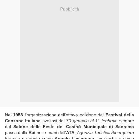
Pubblicità
Nel
1958
l'organizzazione dell'ottava edizione del
Festival della
Canzone Italiana
svoltosi dal
30 gennaio al 1° febbraio
sempre
dal
Salone delle Feste del Casinò Municipale di Sanremo
passa dalla
Rai
nelle mani dell'
ATA
,
Agenzia Turistica Alberghiera
formata da gente come
Angelo Lavagnino
, musicista, o come