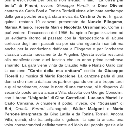
prima esclusione per brano non inedito: infatti,
"La cosa più
bella"
di
Pinchi
, ovvero
Giuseppe Perotti
, e
Dino Olivieri
cantata da Carla Boni e Tonina Torrielli viene eliminata anzitempo
dalla gara poichè era già stata incisa da
Cristina Jorio
. In gara,
quindi, restano 19 canzoni presentate da
Nunzio Filogamo
,
Marisa Allasio
,
Fiorella Mari
e
Nicoletta Orsomanno
. Come si
può vedere, l'insuccesso del 1956, ha spinto l'organizzazione ad
un evidente ritorno al passato con la riproposizione di alcune
certezze degli anni passati sia per ciò che riguarda i cantati ma
anche per la conduzione riaffidata a Filogamo e per l'orchestra
classica curata nuovamente da Angelini. Questa scelta restituirà
alla manifestazione quel fascino che un anno prima sembrava
smarrito. La gara viene vinta da Claudio Villa e Nunzio Gallo con
la canzone
"Corde della mia chitarra"
scritta da
Giuseppe
Fiorelli
su musica di
Mario Ruccione
. La canzone parla di una
donna che ritorna dal suo ex partner quando ormai è troppo tardi
e quel sentimento, come le note di una canzone, si è disperso. Al
secondo posto arriva ancora Villa, stavolta con Giorgio Consolini,
con il brano
"Usignolo"
di
Gino Castellani
,
Luciano Martelli
e
Carlo Concina
. A chiudere il podio, invece, c'è
"Scusami"
di
Biri
,
Ornella Ferrari
all'anagrafe,
Walter Malgoni
e
Mario
Perrone
interpretata da Gino Latilla e da Tonina Torrielli. Ancora
Villa, quindi, che tra antipatie e gelosie, la spunta ancora una
volta consacrandosi definitamente ad idolo del popolo grazie alla