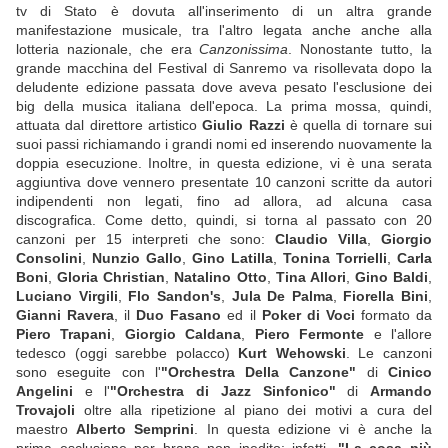
tv di Stato è dovuta all'inserimento di un altra grande
manifestazione musicale, tra l'altro legata anche anche alla
lotteria nazionale, che era
Canzonissima
. Nonostante tutto, la
grande macchina del Festival di Sanremo va risollevata dopo la
deludente edizione passata dove aveva pesato l'esclusione dei
big della musica italiana dell'epoca. La prima mossa, quindi,
attuata dal direttore artistico
Giulio Razzi
è quella di tornare sui
suoi passi richiamando i grandi nomi ed inserendo nuovamente la
doppia esecuzione. Inoltre, in questa edizione, vi è una serata
aggiuntiva dove vennero presentate 10 canzoni scritte da autori
indipendenti non legati, fino ad allora, ad alcuna casa
discografica. Come detto, quindi, si torna al passato con 20
canzoni per 15 interpreti che sono:
Claudio Villa
,
Giorgio
Consolini
,
Nunzio Gallo
,
Gino Latilla
,
Tonina Torrielli
,
Carla
Boni
,
Gloria Christian
,
Natalino Otto
,
Tina Allori
,
Gino Baldi
,
Luciano Virgili
,
Flo Sandon's
,
Jula De Palma
,
Fiorella Bini
,
Gianni Ravera
, il
Duo Fasano
ed il
Poker di Voci
formato da
Piero Trapani
,
Giorgio Caldana
,
Piero Fermonte
e l'allore
tedesco (oggi sarebbe polacco)
Kurt Wehowski
. Le canzoni
sono eseguite con l'
"Orchestra Della Canzone"
di
Cinico
Angelini
e l'
"Orchestra di Jazz Sinfonico"
di
Armando
Trovajoli
oltre alla ripetizione al piano dei motivi a cura del
maestro
Alberto Semprini
. In questa edizione vi è anche la