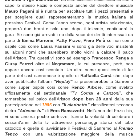
capo lo stesso Fazio e composta anche dal direttore musicale
Mauro Pagani
si è riunita per ascoltare tutti i pezzi presentati e
per scegliere quali rappresenteranno la musica italiana al
prossimo Festival. Come l'anno scorso, ogni artista selezionato,
proporrà due brani e solo uno, dopo il televoto, continuerà la
gara. Se sono già arrivati i no dalla voce dei diretti interessati da
parte di
Emma Marrone
,
Patty Pravo
,
Piero Pelù
se non come
ospite così come
Laura Pausini
vi sono già delle voci insistenti
su alcuni nomi che sarebbero molto vicini a calcare il palco
dell'Ariston. Tra questi vi sono ad esempio
Francesco Renga
e
Giusy Ferreri
oltre ai
Negramaro
, la cui presenza, però, non
appare ancora così scontata. Un altro nome quasi certo di far
parte del cast sanremese è quello di
Raffaella Carrà
che, dopo
aver pubblicato l'album
"Replay"
si presenterebbe a Sanremo
come super ospite così come
Renzo Arbore
, come svelato
uffiosamente dal settimanale
"Tv Sorrisi e Canzoni"
, che
tornerebbe sul palco dell'Ariston
dopo ben 28 anni
dalla sua
partecipazione nel
1986
con
"Il clarinetto"
classificatasi seconda
dietro
"Adesso tu"
di
Eros Ramazzotti
. Nell'anno del Fazio bis,
vi sono ancora poche certezze, tranne la volontà di celebrare i
sessant'anni della tv attraverso personaggi storici del tubo
catodico e quella di avvicinare il Festival di Sanremo al
Premio
Tenco
con una valorizzazione maggiore della musica