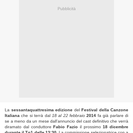
Pubblicità
La
sessantaquattresima edizione
del
Festival della Canzone
Italiana
che si terrà dal
18 al 22 febbraio
2014
fa già parlare di
se a meno da un mese dall'annuncio del cast definitivo che verrà
diramato dal conduttore
Fabio Fazio
il prossimo
18 dicembre
durante il Tg1 delle 13:30
. La commissione selezionatrice con a