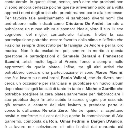
cantautorale. In quest'ultimo, senso, però oltre che proclami non
vi sono ancora certezze poichè queste arriveranno solo una volta
appresi i nomi degli artisti che prendereanno parte alla kermesse.
Per favorire tale avvicinamento vi sarebbero diversi nomi che
andrebbero molto indicati come
Cristiano De André
, tornato a
pubblicare un nuovo album e sponsor ideale, visto il suo illustre
cognome, del miglior cantautorato italiano. Inoltre la sua
partecipazione potrebbe essere favorito dalla stima e l'affetto che
Fazio ha sempre dimostrato per la famiglia De André e per la loro
musica. Non è da escludere, poi, sempre in merito a questa
questione le partecipazioni di
Samuele Bersani
e
Francesco
Baccini
, artisti molto legati al Premio Tenco e sempre molto
apprezzati da quella platea. Infine, tra gli altri artisti che
potrebbero cercare una partecipazione vi sono
Marco Masini
,
che è a lavoro su nuovi brani,
Paolo Vallesi
, che da diversi anni
cerca un occasione per rilanciarsi e pubblicare un nuovo album
dopo alcuni singoli lanciati di tanto in tanto e
Michele Zarrillo
che
potrebbe scegliere la cara platea sanremese per riabbracciare il
suo pubblico dopo l'infarto subito lo scorso giugno pur essendo
già tornato a cantare dal vivo invitato a prendere parte al
concerto dall'amico
Renato Zero
. Mentre, quindi, si aspettano
novità e conferme sul cast dei big anche la commissione di Aria
Sanremo, composta da
Ron
,
Omar Pedrini
e
Dargen D'Amico
,
è a lavoro per selezionare gli otto finalisti dai quaranta già