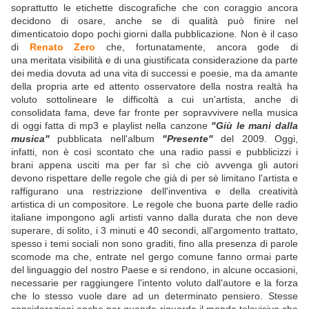
soprattutto le etichette discografiche che con coraggio ancora
decidono di osare, anche se di qualità può finire nel
dimenticatoio dopo pochi giorni dalla pubblicazione. Non è il caso
di
Renato Zero
che, fortunatamente, ancora gode di
una meritata visibilità e di una giustificata considerazione da parte
dei media dovuta ad una vita di successi e poesie, ma da amante
della propria arte ed attento osservatore della nostra realtà ha
voluto sottolineare le difficoltà a cui un'artista, anche di
consolidata fama, deve far fronte per sopravvivere nella musica
di oggi fatta di mp3 e playlist nella canzone
"Giù le mani dalla
musica"
pubblicata nell'album
"Presente"
del 2009. Oggi,
infatti, non è così scontato che una radio passi e pubblicizzi i
brani appena usciti ma per far sì che ciò avvenga gli autori
devono rispettare delle regole che già di per sè limitano l'artista e
raffigurano una restrizzione dell'inventiva e della creatività
artistica di un compositore. Le regole che buona parte delle radio
italiane impongono agli artisti vanno dalla durata che non deve
superare, di solito, i 3 minuti e 40 secondi, all'argomento trattato,
spesso i temi sociali non sono graditi, fino alla presenza di parole
scomode ma che, entrate nel gergo comune fanno ormai parte
del linguaggio del nostro Paese e si rendono, in alcune occasioni,
necessarie per raggiungere l'intento voluto dall'autore e la forza
che lo stesso vuole dare ad un determinato pensiero. Stesse