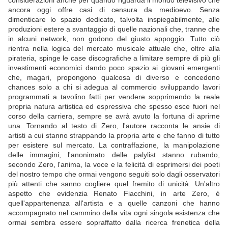
considerazioni anche per quando riguarda il mondo televisivo che
ancora oggi offre casi di censura da medioevo. Senza
dimenticare lo spazio dedicato, talvolta inspiegabilmente, alle
produzioni estere a svantaggio di quelle nazionali che, tranne che
in alcuni network, non godono del giusto appoggio. Tutto ciò
rientra nella logica del mercato musicale attuale che, oltre alla
pirateria, spinge le case discografiche a limitare sempre di più gli
investimenti economici dando poco spazio ai giovani emergenti
che, magari, propongono qualcosa di diverso e concedono
chances solo a chi si adegua al commercio sviluppando lavori
programmati a tavolino fatti per vendere sopprimendo la reale
propria natura artistica ed espressiva che spesso esce fuori nel
corso della carriera, sempre se avrà avuto la fortuna di aprirne
una. Tornando al testo di Zero, l'autore racconta le ansie di
artisti a cui stanno strappando la propria arte e che fanno di tutto
per esistere sul mercato. La contraffazione, la manipolazione
delle immagini, l'anonimato delle palylist stanno rubando,
secondo Zero, l'anima, la voce e la felicità di esprimersi dei poeti
del nostro tempo che ormai vengono seguiti solo dagli osservatori
più attenti che sanno cogliere quel fremito di unicità. Un'altro
aspetto che evidenzia Renato Fiacchini, in arte Zero, è
quell'appartenenza all'artista e a quelle canzoni che hanno
accompagnato nel cammino della vita ogni singola esistenza che
ormai sembra essere sopraffatto dalla ricerca frenetica della