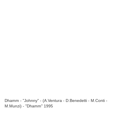
Dhamm - "Johnny" - (A.Ventura - D.Benedetti - M.Conti -
M.Munzi) - "Dhamm" 1995