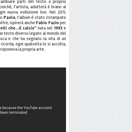
 cambiare parti del testo a proprio
chè, l'artista, adatterà il brano ai
ni nuova esibizione live. Nel 2011,
io
Paolo
, l'album è stato ristampato
noltre, ispirerà anche
Fabio Fazio
per
elli che...il calcio"
nata nel
1993
e
 un testo diverso legato al mondo del
poca e che ha segnato la vita di un
icorda, ogni qualvolta lo si ascolta,
 proponeva la propria arte.