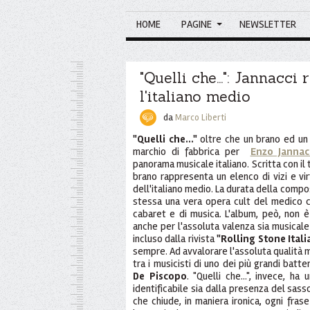
HOME
PAGINE
NEWSLETTER
"Quelli che...": Jannacci
l'italiano medio
da
Marco Liberti
"Quelli che..."
oltre che un brano ed un
marchio di fabbrica per
Enzo Jannac
panorama musicale italiano. Scritta con il
brano rappresenta un elenco di vizi e vir
dell'italiano medio. La durata della compos
stessa una vera opera cult del medico 
cabaret e di musica. L'album, peò, non è
anche per l'assoluta valenza sia musicale 
incluso dalla rivista
"Rolling Stone Itali
sempre. Ad avvalorare l'assoluta qualità 
tra i musicisti di uno dei più grandi bat
De Piscopo
. "Quelli che...", invece, h
identificabile sia dalla presenza del sass
che chiude, in maniera ironica, ogni fra