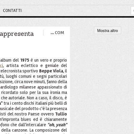
CONTATTI
Mostra altro
 rappresenta
…
COM
 album del
1975
è un vero e proprio
ci
, artista eclettico e geniale del
 telecronista sportivo
Beppe Viola
, il
tù, luoghi comuni e segni particolari
izione, circa nove minuti, fanno della
cardiologo milanese appassionato di
 ricordato solo per la sua ironia ma
che autoriale. Non a caso, il disco, è
a"
tra i cento dischi italiani più belli di
musicale del prodotto c'è la presenza
teristi del nostro Paese ovvero
Tullio
a un'impronta blues ed è chiaramente
ofono che dall'intercalare
"oh, yeah"
se della canzone. La composizone del