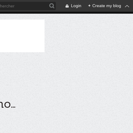
Login
+
Create my blog
...