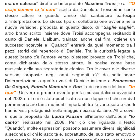
era un calesse"
diretto ed interpretato
Massimo Troisi
, e a
"'O
ssaje comme fa 'o core"
scritta da Daniele e Troisi ed in cui lo
stesso attore e grande amico del cantautore partecipa
all'interpretazione. Lo stesso tipo di collaborazione avviene nella
nuova versione, proposta in questo disco, di
"Saglie saglie"
,
altro brano scritto insieme dove Troisi accompagna recitando il
canto di Daniele. L'album, trainato anche dal film, ottiene un
successo notevole e "Quando" entrerà da quel momento tra i
pezzi storici del repertorio di Daniele. Tra le curiosità legate a
questo brano c'è l'amore verso lo stesso provato da Troisi che,
come dichiarato dallo stesso attore, la scelse come base
musicale della sua segreteria telefonica. Tra le cover e le diverse
versioni proposte negli anni seguenti c'è da sottolineare
l'interpretazione a quattro voci di Daniele insieme a
Francesco
De Gregori, Fiorella Mannoia
e
Ron
in occasione del loro
"In
tour"
. Un vero e proprio evento per la musica italiana avvenuto
nel 2002 e di cui è stato pubblicato sia un doppio cd che un dvd
per immortalare tanti momenti importanti tra le varie serate che li
hanno visti protagonisti nelle maggiori piazze italiane. Altra cover
è quella proposta da
Laura Pausini
all'interno dell'album
"Io
canto"
realizzato nel 2006. Per ciò che riguarda il testo,
"Quando", molte espressioni possono assumere diversi significati
a seconda di chi lo ascolta e, soprattutto, del suo stato emotivo o