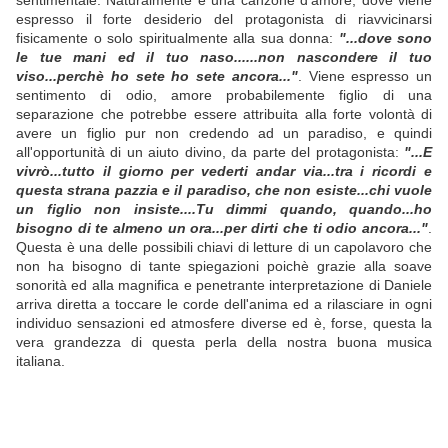
sentimentale. Naturalmente è una canzone d'amore, dove viene
espresso il forte desiderio del protagonista di riavvicinarsi
fisicamente o solo spiritualmente alla sua donna:
"...dove sono
le tue mani ed il tuo naso......non nascondere il tuo
viso...perchè ho sete ho sete ancora..."
. Viene espresso un
sentimento di odio, amore probabilemente figlio di una
separazione che potrebbe essere attribuita alla forte volontà di
avere un figlio pur non credendo ad un paradiso, e quindi
all'opportunità di un aiuto divino, da parte del protagonista:
"...E
vivrò...tutto il giorno per vederti andar via...tra i ricordi e
questa strana pazzia e il paradiso, che non esiste...chi vuole
un figlio non insiste....Tu dimmi quando, quando...ho
bisogno di te almeno un ora...per dirti che ti odio ancora..."
.
Questa è una delle possibili chiavi di letture di un capolavoro che
non ha bisogno di tante spiegazioni poichè grazie alla soave
sonorità ed alla magnifica e penetrante interpretazione di Daniele
arriva diretta a toccare le corde dell'anima ed a rilasciare in ogni
individuo sensazioni ed atmosfere diverse ed è, forse, questa la
vera grandezza di questa perla della nostra buona musica
italiana.