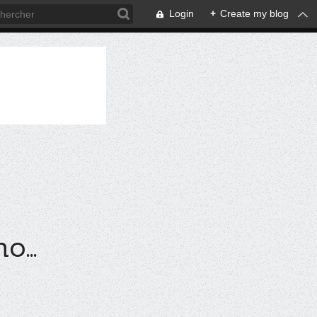
Login
+
Create my blog
...