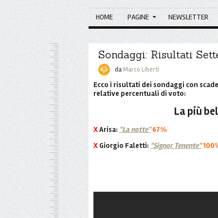
HOME
PAGINE
NEWSLETTER
Sondaggi: Risultati Se
da
Marco Liberti
Ecco i risultati dei sondaggi con sca
relative percentuali di voto:
La più bel
X
Arisa:
"La notte"
67%
X
Giorgio Faletti:
"Signor Tenente"
100