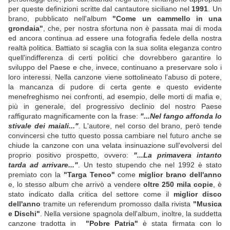
per queste definizioni scritte dal cantautore siciliano nel
1991
. Un
brano, pubblicato nell'album
"Come un cammello in una
grondaia"
, che, per nostra sfortuna non è passata mai di moda
ed ancora continua ad essere una fotografia fedele della nostra
realtà politica. Battiato si scaglia con la sua solita eleganza contro
quell'indifferenza di certi politici che dovrebbero garantire lo
sviluppo del Paese e che, invece, continuano a preservare solo i
loro interessi. Nella canzone viene sottolineato l'abuso di potere,
la mancanza di pudore di certa gente e questo evidente
menefreghismo nei confronti, ad esempio, delle morti di mafia e,
più in generale, del progressivo declinio del nostro Paese
raffigurato magnificamente con la frase:
"...Nel fango affonda lo
stivale dei maiali..."
. L'autore, nel corso del brano, però tende
convincersi che tutto questo possa cambiare nel futuro anche se
chiude la canzone con una velata insinuazione sull'evolversi del
proprio positivo prospetto, ovvero:
"...La primavera intanto
tarda ad arrivare..."
. Un testo stupendo che nel 1992 è stato
premiato con la
"Targa Tenco"
come
miglior brano dell'anno
e, lo stesso album che arrivò a vendere
oltre 250 mila copie
, è
stato indicato dalla critica del settore come il
miglior disco
dell'anno
tramite un referendum promosso dalla rivista
"Musica
e Dischi"
. Nella versione spagnola dell'album, inoltre, la suddetta
canzone tradotta in
"Pobre Patria"
è stata firmata con lo