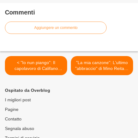
Commenti
Aggiungere un commento
< "Io nun piango": Il
"La mia canzone": L'ultimo
capolavoro di Califano
"abbraccio" di Mino Reitano
dedicato a Piero Ciampi
>
Ospitato da Overblog
I migliori post
Pagine
Contatto
Segnala abuso