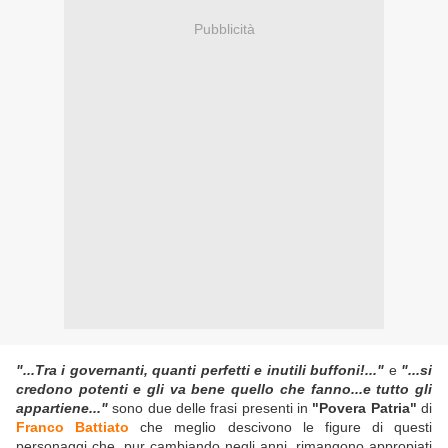
Pubblicità
"...Tra i governanti, quanti perfetti e inutili buffoni!..."
e
"...si
credono potenti e gli va bene quello che fanno...e tutto gli
appartiene..."
sono due delle frasi presenti in
"Povera Patria"
di
Franco Battiato
che meglio descivono le figure di questi
personaggi che, pur cambiando negli anni, rimangono appropiati