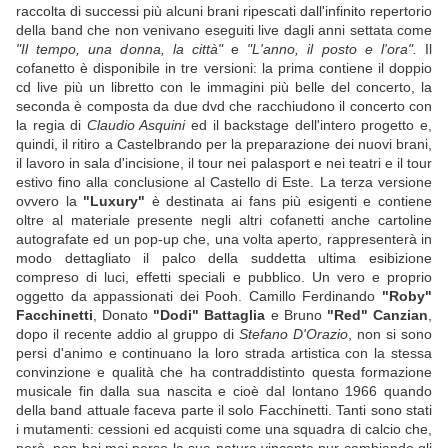
raccolta di successi più alcuni brani ripescati dall'infinito repertorio
della band che non venivano eseguiti live dagli anni settata come
"Il tempo, una donna, la città"
e
"L'anno, il posto e l'ora".
Il
cofanetto è disponibile in tre versioni: la prima contiene il doppio
cd live più un libretto con le immagini più belle del concerto, la
seconda è composta da due dvd che racchiudono il concerto con
la regia di
Claudio Asquini
ed il backstage dell'intero progetto e,
quindi, il ritiro a Castelbrando per la preparazione dei nuovi brani,
il lavoro in sala d'incisione, il tour nei palasport e nei teatri e il tour
estivo fino alla conclusione al Castello di Este. La terza versione
ovvero la
"Luxury"
è destinata ai fans più esigenti e contiene
oltre al materiale presente negli altri cofanetti anche cartoline
autografate ed un pop-up che, una volta aperto, rappresenterà in
modo dettagliato il palco della suddetta ultima esibizione
compreso di luci, effetti speciali e pubblico. Un vero e proprio
oggetto da appassionati dei Pooh. Camillo Ferdinando
"Roby"
Facchinetti
, Donato
"Dodi" Battaglia
e Bruno
"Red" Canzian
,
dopo il recente addio al gruppo di
Stefano D'Orazio
, non si sono
persi d'animo e continuano la loro strada artistica con la stessa
convinzione e qualità che ha contraddistinto questa formazione
musicale fin dalla sua nascita e cioè dal lontano 1966 quando
della band attuale faceva parte il solo Facchinetti. Tanti sono stati
i mutamenti: cessioni ed acquisti come una squadra di calcio che,