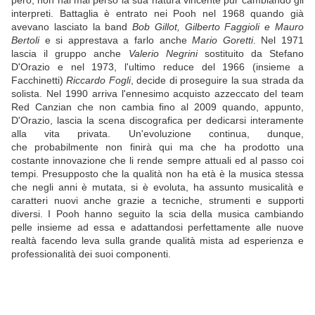
però, non hai mai perso la sua natura vincente pur cambiando gli
interpreti. Battaglia è entrato nei Pooh nel 1968 quando già
avevano lasciato la band
Bob Gillot, Gilberto Faggioli e Mauro
Bertoli
e si apprestava a farlo anche
Mario Goretti
. Nel 1971
lascia il gruppo anche
Valerio Negrini
sostituito da Stefano
D'Orazio e nel 1973, l'ultimo reduce del 1966 (insieme a
Facchinetti)
Riccardo Fogli
, decide di proseguire la sua strada da
solista. Nel 1990 arriva l'ennesimo acquisto azzeccato del team
Red Canzian che non cambia fino al 2009 quando, appunto,
D'Orazio, lascia la scena discografica per dedicarsi interamente
alla vita privata. Un'evoluzione continua, dunque,
che probabilmente non finirà qui ma che ha prodotto una
costante innovazione che li rende sempre attuali ed al passo coi
tempi. Presupposto che la qualità non ha età è la musica stessa
che negli anni è mutata, si è evoluta, ha assunto musicalità e
caratteri nuovi anche grazie a tecniche, strumenti e supporti
diversi. I Pooh hanno seguito la scia della musica cambiando
pelle insieme ad essa e adattandosi perfettamente alle nuove
realtà facendo leva sulla grande qualità mista ad esperienza e
professionalità dei suoi componenti.