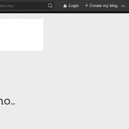
Login
+
Create my blog
...