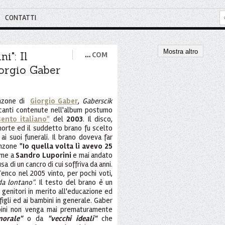
CONTATTI
Mostra altro
i": Il
…
COM
iorgio Gaber
nzone di
Giorgio Gaber
,
Gaberscik
cicanti contenute nell'album postumo
ento italiano"
del
2003
. Il disco,
 morte ed il suddetto brano fu scelto
 suoi funerali. Il brano doveva far
anzone
"Io quella volta lì avevo 25
eme a
Sandro Luporini
e mai andato
 di un cancro di cui soffriva da anni.
Tenco nel 2005 vinto, per pochi voti,
da lontano"
. Il testo del brano è un
 genitori in merito all'educazione ed
igli ed ai bambini in generale. Gaber
mbini non venga mai prematuramente
orale"
o da
"vecchi ideali"
che