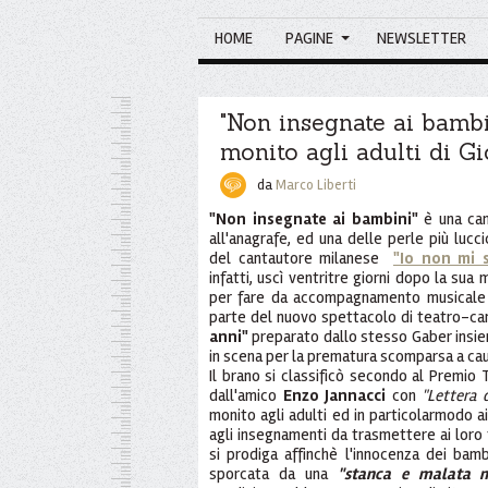
HOME
PAGINE
NEWSLETTER
"Non insegnate ai bambin
monito agli adulti di G
da
Marco Liberti
"Non insegnate ai bambini"
è una ca
all'anagrafe, ed una delle perle più luc
del cantautore milanese
"Io non mi s
infatti, uscì ventritre giorni dopo la sua
per fare da accompagnamento musicale ai
parte del nuovo spettacolo di teatro-c
anni"
preparato dallo stesso Gaber insi
in scena per la prematura scomparsa a causa
Il brano si classificò secondo al Premio 
dall'amico
Enzo Jannacci
con
"Lettera 
monito agli adulti ed in particolarmodo ai
agli insegnamenti da trasmettere ai loro f
si prodiga affinchè l'innocenza dei ba
sporcata da una
"stanca e malata m