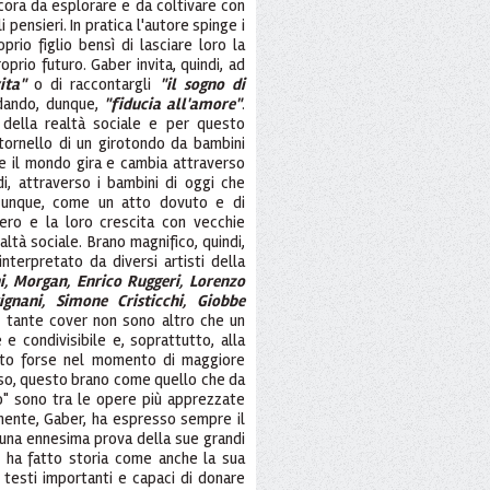
ora da esplorare e da coltivare con
 pensieri. In pratica l'autore spinge i
rio figlio bensì di lasciare loro la
roprio futuro. Gaber invita, quindi, ad
ita"
o di raccontargli
"il sogno di
 dando, dunque,
"fiducia all'amore"
.
 della realtà sociale e per questo
ritornello di un girotondo da bambini
e il mondo gira e cambia attraverso
i, attraverso i bambini di oggi che
 dunque, come un atto dovuto e di
ero e la loro crescita con vecchie
ltà sociale. Brano magnifico, quindi,
terpretato da diversi artisti della
i, Morgan, Enrico Ruggeri, Lorenzo
ignani, Simone Cristicchi, Giobbe
Le tante cover non sono altro che un
e condivisibile e, soprattutto, alla
iato forse nel momento di maggiore
so, questo brano come quello che da
ano" sono tra le opere più apprezzate
amente, Gaber, ha espresso sempre il
una ennesima prova della sue grandi
e ha fatto storia come anche la sua
testi importanti e capaci di donare