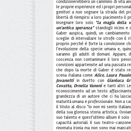
condizionerebbero un cammino di vita anc
le proprie esperienze ed i propri personali
genitori a non segnare la strada del prop
libertà di riempirsi a loro piacimento il p
insegnare loro solo
"la magia della v
un'antica speranza"
standogli vicino e
Gaber auspica, quindi, un cambiamento
sceglie di intervallare le strofe con il 
proprio perchè è forte la convinzione ch
l'evoluzione della specie umana e, quind
saranno gli adulti di domani. Appare,
coscenza non contaminare il loro pensi
convizioni appartenute ad una passata rea
che dopo la morte di Gaber è stato rein
scena italiana come
Alice, Laura Pausin
Jovanotti
in duetto con
Gianluca Gr
Covatta, Ornella Vanoni
e tanti altri. 
riconoscimento ad un testo affascinante 
grandezza di un autore che ci ha lasc
maturità umana e professionale. Non a ca
il titolo al disco "Io non mi sento itali
della sua gloriosa storia artistica. Ovvi
suo talento e quest'ultimo album è solo 
capacità autoriali. Il suo teatro-canzon
rinomata ironia ma non sono mai mancati 