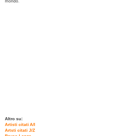
mondo.
Altro su:
Artisti citati A/I
Artsti citati J/Z