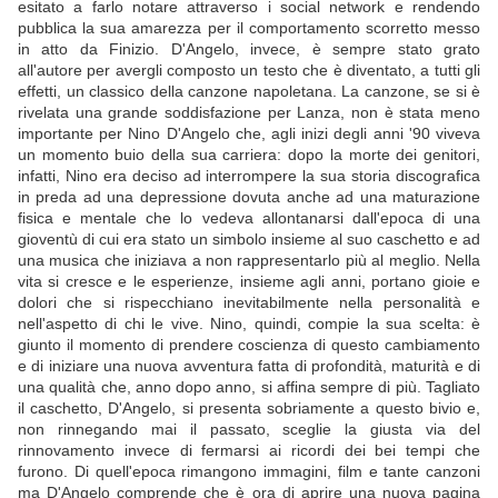
esitato a farlo notare attraverso i social network e rendendo
pubblica la sua amarezza per il comportamento scorretto messo
in atto da Finizio. D'Angelo, invece, è sempre stato grato
all'autore per avergli composto un testo che è diventato, a tutti gli
effetti, un classico della canzone napoletana. La canzone, se si è
rivelata una grande soddisfazione per Lanza, non è stata meno
importante per Nino D'Angelo che, agli inizi degli anni '90 viveva
un momento buio della sua carriera: dopo la morte dei genitori,
infatti, Nino era deciso ad interrompere la sua storia discografica
in preda ad una depressione dovuta anche ad una maturazione
fisica e mentale che lo vedeva allontanarsi dall'epoca di una
gioventù di cui era stato un simbolo insieme al suo caschetto e ad
una musica che iniziava a non rappresentarlo più al meglio. Nella
vita si cresce e le esperienze, insieme agli anni, portano gioie e
dolori che si rispecchiano inevitabilmente nella personalità e
nell'aspetto di chi le vive. Nino, quindi, compie la sua scelta: è
giunto il momento di prendere coscienza di questo cambiamento
e di iniziare una nuova avventura fatta di profondità, maturità e di
una qualità che, anno dopo anno, si affina sempre di più. Tagliato
il caschetto, D'Angelo, si presenta sobriamente a questo bivio e,
non rinnegando mai il passato, sceglie la giusta via del
rinnovamento invece di fermarsi ai ricordi dei bei tempi che
furono. Di quell'epoca rimangono immagini, film e tante canzoni
ma D'Angelo comprende che è ora di aprire una nuova pagina