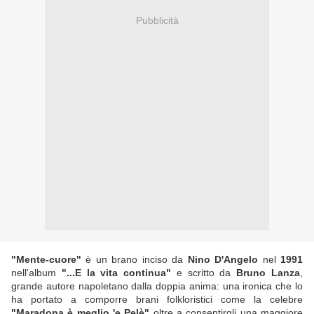
Pubblicità
"Mente-cuore"
è un brano inciso da
Nino D'Angelo
nel
1991
nell'album
"...E la vita continua"
e scritto da
Bruno Lanza
,
grande autore napoletano dalla doppia anima: una ironica che lo
ha portato a comporre brani folkloristici come la celebre
"Maradona è meglio 'e Pelè"
oltre a consentirgli una maggiore