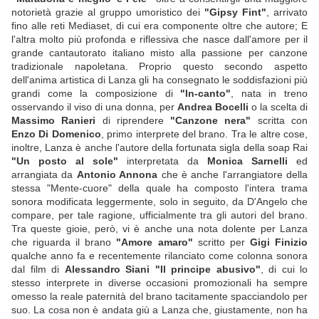
notorietà grazie al gruppo umoristico dei
"Gipsy Fint"
, arrivato
fino alle reti Mediaset, di cui era componente oltre che autore; E
l'altra molto più profonda e riflessiva che nasce dall'amore per il
grande cantautorato italiano misto alla passione per canzone
tradizionale napoletana. Proprio questo secondo aspetto
dell'anima artistica di Lanza gli ha consegnato le soddisfazioni più
grandi come la composizione di
"In-canto"
, nata in treno
osservando il viso di una donna, per
Andrea Bocelli
o la scelta di
Massimo Ranieri
di riprendere
"Canzone nera"
scritta con
Enzo Di Domenico
, primo interprete del brano. Tra le altre cose,
inoltre, Lanza è anche l'autore della fortunata sigla della soap Rai
"Un posto al sole"
interpretata da
Monica Sarnelli
ed
arrangiata da
Antonio Annona
che è anche l'arrangiatore della
stessa "Mente-cuore" della quale ha composto l'intera trama
sonora modificata leggermente, solo in seguito, da D'Angelo che
compare, per tale ragione, ufficialmente tra gli autori del brano.
Tra queste gioie, però, vi è anche una nota dolente per Lanza
che riguarda il brano
"Amore amaro"
scritto per
Gigi Finizio
qualche anno fa e recentemente rilanciato come colonna sonora
dal film di
Alessandro Siani "Il principe abusivo"
, di cui lo
stesso interprete in diverse occasioni promozionali ha sempre
omesso la reale paternità del brano tacitamente spacciandolo per
suo. La cosa non è andata giù a Lanza che, giustamente, non ha