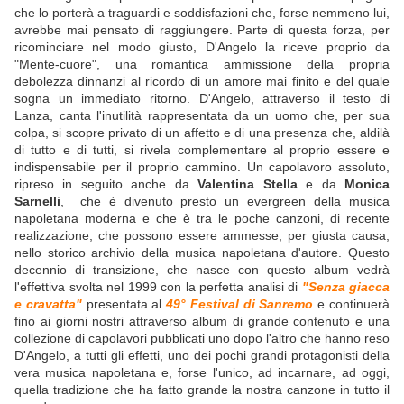
che lo porterà a traguardi e soddisfazioni che, forse nemmeno lui,
avrebbe mai pensato di raggiungere. Parte di questa forza, per
ricominciare nel modo giusto, D'Angelo la riceve proprio da
"Mente-cuore", una romantica ammissione della propria
debolezza dinnanzi al ricordo di un amore mai finito e del quale
sogna un immediato ritorno. D'Angelo, attraverso il testo di
Lanza, canta l'inutilità rappresentata da un uomo che, per sua
colpa, si scopre privato di un affetto e di una presenza che, aldilà
di tutto e di tutti, si rivela complementare al proprio essere e
indispensabile per il proprio cammino. Un capolavoro assoluto,
ripreso in seguito anche da
Valentina Stella
e da
Monica
Sarnelli
, che è divenuto presto un evergreen della musica
napoletana moderna e che è tra le poche canzoni, di recente
realizzazione, che possono essere ammesse, per giusta causa,
nello storico archivio della musica napoletana d'autore. Questo
decennio di transizione, che nasce con questo album vedrà
l'effettiva svolta nel 1999 con la perfetta analisi di
"Senza giacca
e cravatta"
presentata al
49° Festival di Sanremo
e continuerà
fino ai giorni nostri attraverso album di grande contenuto e una
collezione di capolavori pubblicati uno dopo l'altro che hanno reso
D'Angelo, a tutti gli effetti, uno dei pochi grandi protagonisti della
vera musica napoletana e, forse l'unico, ad incarnare, ad oggi,
quella tradizione che ha fatto grande la nostra canzone in tutto il