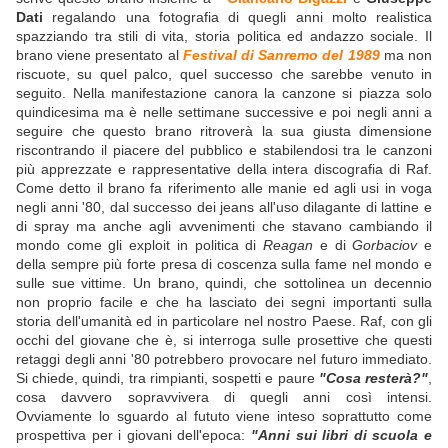
Dati
regalando una fotografia di quegli anni molto realistica
spazziando tra stili di vita, storia politica ed andazzo sociale. Il
brano viene presentato al
Festival di Sanremo del 1989
ma non
riscuote, su quel palco, quel successo che sarebbe venuto in
seguito. Nella manifestazione canora la canzone si piazza solo
quindicesima ma è nelle settimane successive e poi negli anni a
seguire che questo brano ritroverà la sua giusta dimensione
riscontrando il piacere del pubblico e stabilendosi tra le canzoni
più apprezzate e rappresentative della intera discografia di Raf.
Come detto il brano fa riferimento alle manie ed agli usi in voga
negli anni '80, dal successo dei jeans all'uso dilagante di lattine e
di spray ma anche agli avvenimenti che stavano cambiando il
mondo come gli exploit in politica di
Reagan
e di
Gorbaciov
e
della sempre più forte presa di coscenza sulla fame nel mondo e
sulle sue vittime. Un brano, quindi, che sottolinea un decennio
non proprio facile e che ha lasciato dei segni importanti sulla
storia dell'umanità ed in particolare nel nostro Paese. Raf, con gli
occhi del giovane che è, si interroga sulle prosettive che questi
retaggi degli anni '80 potrebbero provocare nel futuro immediato.
Si chiede, quindi, tra rimpianti, sospetti e paure
"Cosa resterà?"
,
cosa davvero sopravvivera di quegli anni così intensi.
Ovviamente lo sguardo al fututo viene inteso soprattutto come
prospettiva per i giovani dell'epoca:
"Anni sui libri di scuola e