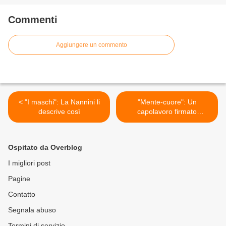
Commenti
Aggiungere un commento
< "I maschi": La Nannini li
"Mente-cuore": Un
descrive così
capolavoro firmato
D'Angelo-Lanza >
Ospitato da Overblog
I migliori post
Pagine
Contatto
Segnala abuso
Termini di servizio