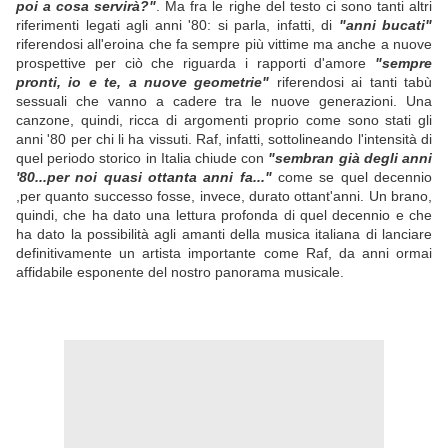
poi a cosa servirà?"
. Ma fra le righe del testo ci sono tanti altri
riferimenti legati agli anni '80: si parla, infatti, di
"anni bucati"
riferendosi all'eroina che fa sempre più vittime ma anche a nuove
prospettive per ciò che riguarda i rapporti d'amore
"sempre
pronti, io e te, a nuove geometrie"
riferendosi ai tanti tabù
sessuali che vanno a cadere tra le nuove generazioni. Una
canzone, quindi, ricca di argomenti proprio come sono stati gli
anni '80 per chi li ha vissuti. Raf, infatti, sottolineando l'intensità di
quel periodo storico in Italia chiude con
"sembran già degli anni
'80...per noi quasi ottanta anni fa..."
come se quel decennio
,per quanto successo fosse, invece, durato ottant'anni. Un brano,
quindi, che ha dato una lettura profonda di quel decennio e che
ha dato la possibilità agli amanti della musica italiana di lanciare
definitivamente un artista importante come Raf, da anni ormai
affidabile esponente del nostro panorama musicale.