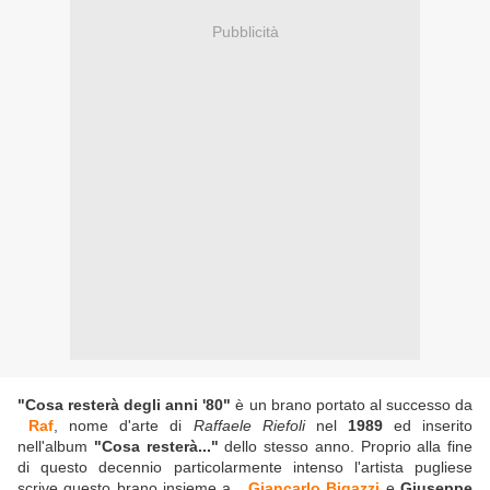
Pubblicità
"Cosa resterà degli anni '80"
è un brano portato al successo da
Raf
, nome d'arte di
Raffaele Riefoli
nel
1989
ed inserito
nell'album
"Cosa resterà..."
dello stesso anno. Proprio alla fine
di questo decennio particolarmente intenso l'artista pugliese
scrive questo brano insieme a
Giancarlo Bigazzi
e
Giuseppe