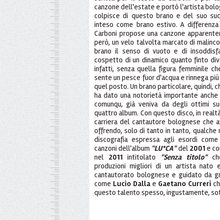
canzone dell'estate e portò l'artista bolo
colpisce di questo brano e del suo suc
inteso come brano estivo. A differenza de
Carboni propose una canzone apparente
però, un velo talvolta marcato di malinconia
brano il senso di vuoto e di insoddisf
cospetto di un dinamico quanto finto div
infatti, senza quella figura femminile ch
sente un pesce fuor d'acqua e rinnega più 
quel posto. Un brano particolare, quindi, 
ha dato una notorietà importante anche a
comunqu, già veniva da degli ottimi su
quattro album. Con questo disco, in realtà,
carriera del cantautore bolognese che a
offrendo, solo di tanto in tanto, qualche
discografia espressa agli esordi come 
canzoni dell'album
"LU*CA"
del
2001
e co
nel
2011
intitolato
"Senza titolo"
che
produzioni migliori di un artista nato
cantautorato bolognese e guidato da gr
come
Lucio Dalla
e
Gaetano Curreri
che
questo talento spesso, ingustamente, so