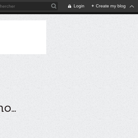
Login
+
Create my blog
...