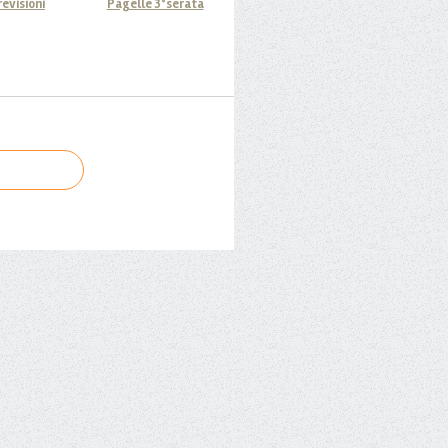
revisioni
Pagelle 3°serata