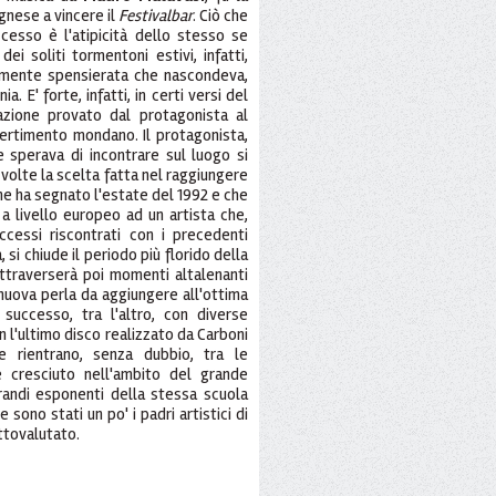
gnese a vincere il
Festivalbar
. Ciò che
cesso è l'atipicità dello stesso se
i soliti tormentoni estivi, infatti,
mente spensierata che nascondeva,
. E' forte, infatti, in certi versi del
azione provato dal protagonista al
ertimento mondano. Il protagonista,
e sperava di incontrare sul luogo si
volte la scelta fatta nel raggiungere
che ha segnato l'estate del 1992 e che
 livello europeo ad un artista che,
ccessi riscontrati con i precedenti
 si chiude il periodo più florido della
ttraverserà poi momenti altalenanti
 nuova perla da aggiungere all'ottima
successo, tra l'altro, con diverse
n l'ultimo disco realizzato da Carboni
 rientrano, senza dubbio, tra le
 e cresciuto nell'ambito del grande
andi esponenti della stessa scuola
 sono stati un po' i padri artistici di
ttovalutato.