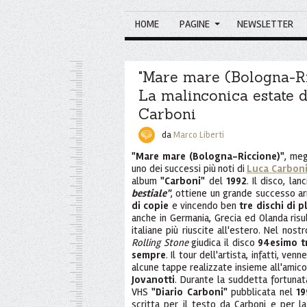
HOME
PAGINE
NEWSLETTER
"Mare mare (Bologna-Ri
La malinconica estate 
Carboni
da
Marco Liberti
"Mare mare (Bologna-Riccione)"
, me
uno dei successi più noti di
Luca Carbon
album
"Carboni"
del
1992
. Il disco, la
bestiale"
, ottiene un grande successo a
di copie
e vincendo ben
tre dischi di p
anche in Germania, Grecia ed Olanda risu
italiane più riuscite all'estero. Nel nostr
Rolling Stone
giudica il disco
94esimo tr
sempre
. Il tour dell'artista, infatti, v
alcune tappe realizzate insieme all'amic
Jovanotti
. Durante la suddetta fortunat
VHS
"Diario Carboni"
pubblicata nel
19
scritta per il testo da Carboni e per 