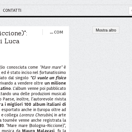
CONTATTI
Mostra altro
ccione)":
…
COM
di Luca
glio conosciuta come
"Mare mare"
è
i
ed è stato inciso nel fortunatissimo
nciato dal singolo
"Ci vuole un fisico
rrivando a vendere oltre
un milione
latino
. L'album venne poi pubblicato
ltando una delle produzioni musicali
o Paese, inoltre, l'autorevole rivista
a i migliori 100 album italiani di
enne esportato anche in Europa oltre ad
o e collega
Lorenzo Cherubini
, in arte
a tournée venne anche registrata la
93
. "Mare mare (Bologna-Riccione)",
la musica da
Mauro Malavasi
, fu la