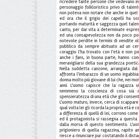
ricredere tante persone che vedevano in
personaggio folkloristico privo di talent
non poteva non notare che anche in quel 
ed ora che il grigio dei capelli ha so
portando maturità e saggezza quel talento
canto, per dar vita a determinate espres
ed una consapevolezza non da poco poi
notevole perdite in termini di vendite ol
pubblico da sempre abituato ad un cer
coraggio l'ha trovato con l'età e non po
anche i fans, in buona parte, hanno con
meravigliarsi della sua grandezza poetic
Nella suddetta canzone, arrangiata dal
affronta l'imbarazzo di un uomo ingabbia
donna molto più giovane di lui che, nei mom
anni. L'uomo capisce che la ragazza v
nemmeno la coscienza di cosa sia 
spensieratezza di una età che gli consent
L'uomo maturo, invece, cerca di scappare 
qual volta lei gli ricorda la propria età e 
a differenza di quelli di lei, corrono come
ed il protagonista si rassegna a questa 
dalla morsa di questo sentimento. L'uo
prigioniero di quella ragazzina, rapito a
riesce a rinunciare pur costatando il dis