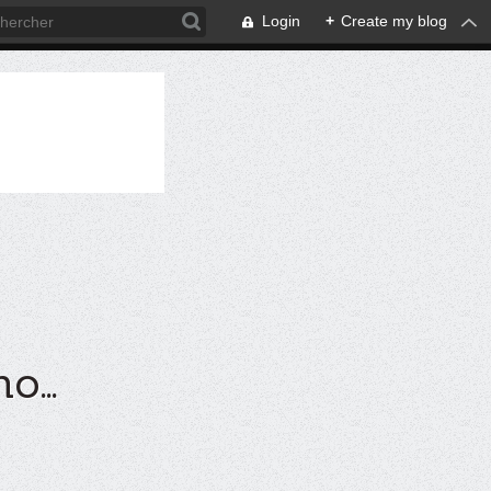
Login
+
Create my blog
...