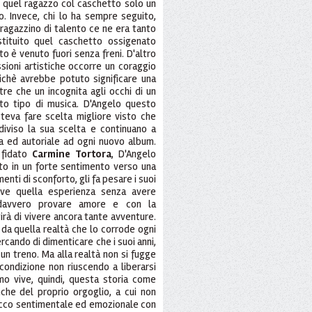
 quel ragazzo col caschetto solo un
o. Invece, chi lo ha sempre seguito,
ragazzino di talento ce ne era tanto
stituito quel caschetto ossigenato
 è venuto fuori senza freni. D'altro
sioni artistiche occorre un coraggio
chè avrebbe potuto significare una
tre che un incognita agli occhi di un
to tipo di musica. D'Angelo questo
teva fare scelta migliore visto che
diviso la sua scelta e continuano a
a ed autoriale ad ogni nuovo album.
 fidato
Carmine Tortora
, D'Angelo
to in un forte sentimento verso una
enti di sconforto, gli fa pesare i suoi
ive quella esperienza senza avere
davvero provare amore e con la
irà di vivere ancora tante avventure.
da quella realtà che lo corrode ogni
cercando di dimenticare che i suoi anni,
 un treno. Ma alla realtà non si fugge
condizione non riuscendo a liberarsi
mo vive, quindi, questa storia come
nche del proprio orgoglio, a cui non
tacco sentimentale ed emozionale con