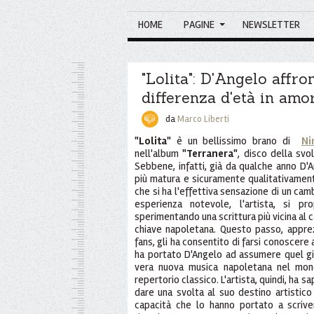
HOME
PAGINE
NEWSLETTER
"Lolita": D'Angelo affron
differenza d'età in amo
da
Marco Liberti
"Lolita"
è un bellissimo brano di
Ni
nell'album
"Terranera"
, disco della svo
Sebbene, infatti, già da qualche anno D
più matura e sicuramente qualitativament
che si ha l'effettiva sensazione di un cam
esperienza notevole, l'artista, si p
sperimentando una scrittura più vicina al
chiave napoletana. Questo passo, appre
fans, gli ha consentito di farsi conoscere
ha portato D'Angelo ad assumere quel gi
vera nuova musica napoletana nel mond
repertorio classico. L'artista, quindi, ha 
dare una svolta al suo destino artistico
capacità che lo hanno portato a scrive