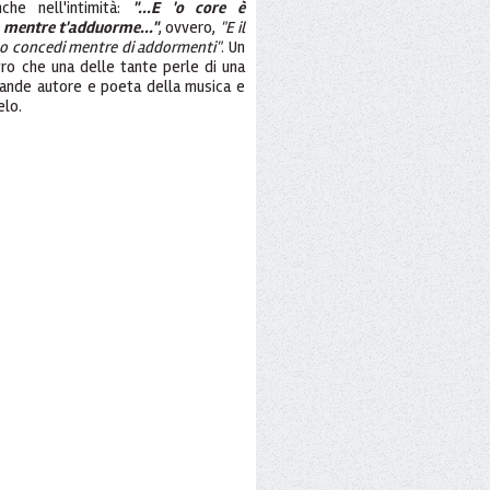
che nell'intimità:
"...E 'o core è
je mentre t'adduorme..."
, ovvero,
"E il
 lo concedi mentre di addormenti"
. Un
tro che una delle tante perle di una
 grande autore e poeta della musica e
elo.