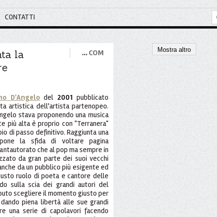
CONTATTI
Mostra altro
ta la
…
COM
re
no D'Angelo
del
2001
pubblicato
lta artistica dell'artista partenopeo.
'Angelo stava proponendo una musica
e più alta è proprio con "Terranera"
bio di passo definitivo. Raggiunta una
ropone la sfida di voltare pagina
 cantautorato che al pop ma sempre in
zzato da gran parte dei suoi vecchi
 anche da un pubblico più esigente ed
usto ruolo di poeta e cantore delle
o sulla scia dei grandi autori del
saputo scegliere il momento giusto per
 dando piena libertà alle sue grandi
re una serie di capolavori facendo