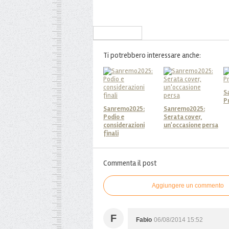
Iscriviti alla Newsletter
Ti potrebbero interessare anche:
S
P
Sanremo2025:
Sanremo2025:
Podio e
Serata cover,
considerazioni
un'occasione persa
finali
Commenta il post
Aggiungere un commento
F
Fabio
06/08/2014 15:52