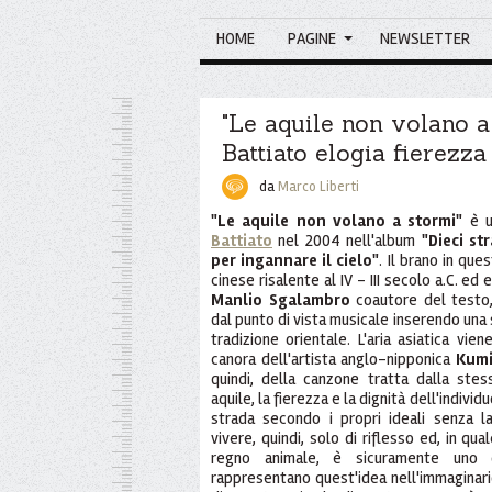
HOME
PAGINE
NEWSLETTER
"Le aquile non volano a 
Battiato elogia fierezza
da
Marco Liberti
"Le aquile non volano a stormi"
è u
Battiato
nel 2004 nell'album
"Dieci st
per ingannare il cielo"
. Il brano in que
cinese risalente al IV - III secolo a.C. ed
Manlio Sgalambro
coautore del testo, 
dal punto di vista musicale inserendo una 
tradizione orientale. L'aria asiatica vien
canora dell'artista anglo-nipponica
Kumi
quindi, della canzone tratta dalla ste
aquile, la fierezza e la dignità dell'indivi
strada secondo i propri ideali senza l
vivere, quindi, solo di riflesso ed, in qua
regno animale, è sicuramente uno d
rappresentano quest'idea nell'immaginario