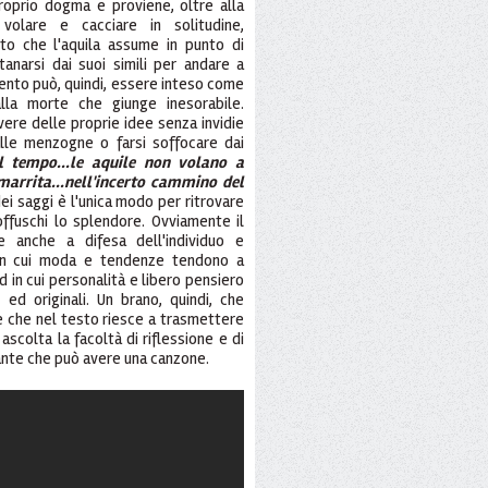
roprio dogma e proviene, oltre alla
volare e cacciare in solitudine,
o che l'aquila assume in punto di
tanarsi dai suoi simili per andare a
nto può, quindi, essere inteso come
alla morte che giunge inesorabile.
vere delle proprie idee senza invidie
lle menzogne o farsi soffocare dai
el tempo...le aquile non volano a
smarrita...nell'incerto cammino del
 dei saggi è l'unica modo per ritrovare
offuschi lo splendore. Ovviamente il
 anche a difesa dell'individuo e
à in cui moda e tendenze tendono a
d in cui personalità e libero pensiero
d originali. Un brano, quindi, che
 e che nel testo riesce a trasmettere
 ascolta la facoltà di riflessione e di
tante che può avere una canzone.