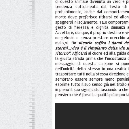
di questo animale divenuto un vero è p
tendenza sottolineata dal testo di 
probabilmente, anche dal comportament
morte dove preferisce ritirarsi ed allon
spegnersi in isolamento. Tale comportame
gesto di fierezza e dignità dinnanzi 
Accettare, dunque, il proprio destino e vi
ne gelosie e senza prestare orecchio a
maligni.
"In silenzio soffro i danni d
stormi...Vivo è il rimpianto della via 
ritorno"
. Affidarsi al cuore ed alla guida
la giusta strada prima che l'incostanza 
messaggio di questa canzone si pone
dell'unicità dello stesso in una realt
trasportare tutti nella stessa direzione e
sembrano essere sempre meno genuini e
esprime tutto il suo senso già nel titolo
in pieno il suo significato lasciando a che
pensiero che è forse la qualità più impor