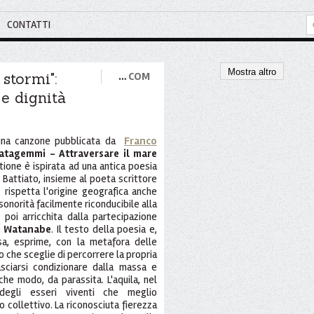
CONTATTI
Mostra altro
stormi":
…
COM
 e dignità
na canzone pubblicata da
Franco
ratagemmi - Attraversare il mare
stione è ispirata ad una antica poesia
 e Battiato, insieme al poeta scrittore
rispetta l'origine geografica anche
sonorità facilmente riconducibile alla
e poi arricchita dalla partecipazione
 Watanabe
. Il testo della poesia e,
ssa, esprime, con la metafora delle
duo che sceglie di percorrere la propria
asciarsi condizionare dalla massa e
lche modo, da parassita. L'aquila, nel
egli esseri viventi che meglio
 collettivo. La riconosciuta fierezza