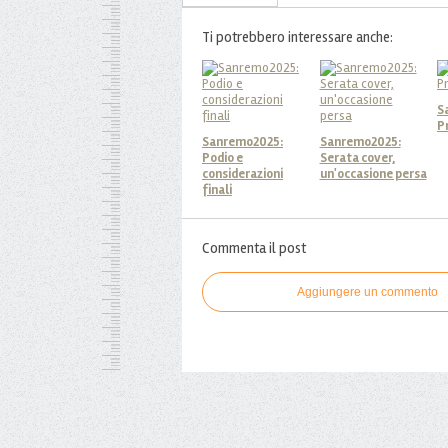
Ti potrebbero interessare anche:
S
P
Sanremo2025:
Sanremo2025:
Podio e
Serata cover,
considerazioni
un'occasione persa
finali
Commenta il post
Aggiungere un commento