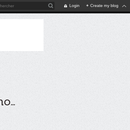
Login
+
Create my blog
...