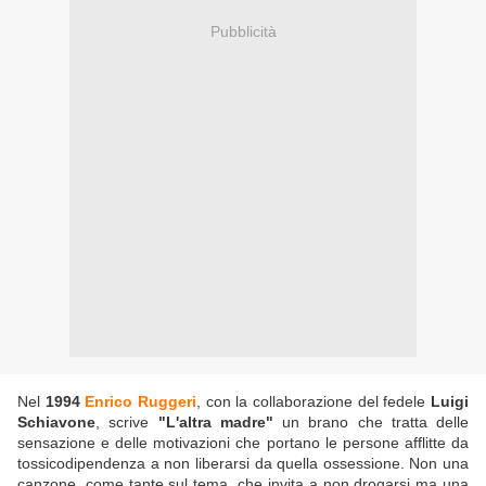
Pubblicità
Nel
1994
Enrico Ruggeri
, con la collaborazione del fedele
Luigi
Schiavone
, scrive
"L'altra madre"
un brano che tratta delle
sensazione e delle motivazioni che portano le persone afflitte da
tossicodipendenza a non liberarsi da quella ossessione. Non una
canzone, come tante sul tema, che invita a non drogarsi ma una