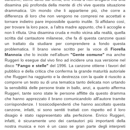
disamina più profonda della mente di chi vive questa situazione
drammatica. Un mondo che li appartiene più, che corre a
differenza di loro che non vengono ne compresi ne accettati e
tornare indietro pare impossibile quanto inutile. Si affidano così,
per trovare la loro pace, a l'altra madre appunto, che li accoglie e
non li rifiuta. Una disamina cruda e molto vicina alla realtà, quella
scritta dal cantautore milanese, che fa di questa canzone quasi
un trattato da studiare per comprendere a fondo questa
problematica. Il brano viene scritto per la voce di
Fiorella
Mannoia
che lo incide nell'album
"Gente comune"
ma anche
Ruggeri lo esegue dal vivo fino ad incidere una sua versione nel
disco
"Fango e stelle"
del 1996. La canzone ottiene i favori del
pubblico e della critica che conferma la grande maturità autoriale
che Ruggeri ha raggiunto e la destrezza con la quale è riuscito a
comporre un testo su di una tematica tanto delicata non urtando
la sensibilità delle persone tirate in ballo, anzi, a quanto afferma
Ruggeri, tante sono state le persone afflitte da questo dramma
che hanno apprezzato il brano comunicandolo alll'autore tramite
corrispondenze. I tossicodipendenti che hanno ascoltato questa
canzone, infatti, si sono sentiti trattati con rispetto ed il loro
disagio è stato rappresentato alla perfezione. Enrico Ruggeri,
infatti, è sicuramente uno dei cantautori più importanti della
nostra musica e non è un caso se gran parte degli interpreti