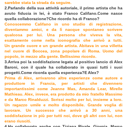
sarebbe stata la strada da seguire.
2.Parlando della sua attività autoriale, il primo artista che ha
avuto fiducia in lei, è stato Franco Califano.Come nasce
quella collaborazione?Che ricordo ha di Franco?
Conoscemmo Califano in uno studio di registrazione,
diventammo amici, e da lì nacque spontaneo scrivere
qualcosa per lui. Una persona che viveva la vita,
esattamente come nella iconografia che arrivò a tutti.
Un grande cuore e un grande artista. Abitava in una villetta
nel cuore di Boccea, zona popolare di Roma. Uomo del
popolo, in mezzo alla gente. Bellissimo ricordo.
3.Arriva poi la soddisfazione legata al positivo lancio di Alex
Baroni, con il quale ha collaborato in quasi tutti i suoi
progetti.Come ricorda quella esperienza?E Alex?
Prima di Alex, arrivarono altre esperienze come autore e
produttore in Francia, per artisti che divennero
importantissimi come Jeanne Mas, Amanda Lear, Mirelle
Mathieau. Alex, invece, era prodotto da mio fratello Massimo
e da Marco Rinalduzzi. Scrissi molto per lui, insieme a loro.
Un ragazzo umile e molto disponibile. Grande voglia di
lavorare. Un successo che arrivò a 30 anni, una
soddisfazione in più per tutti noi, dove gli altri con lui, non
erano riusciti.
4.Ha collaborato anche con Tiziana Rivale, Giorgia, Marco