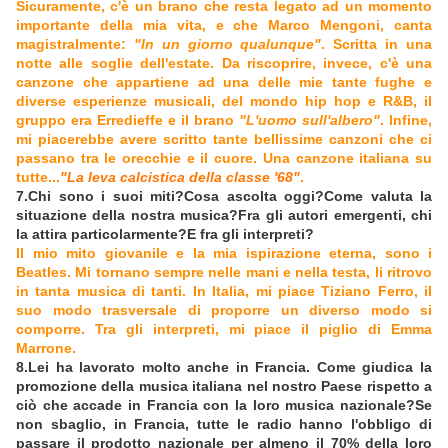
Sicuramente, c'è un brano che resta legato ad un momento
importante della mia vita, e che Marco Mengoni, canta
magistralmente:
"In un giorno qualunque"
. Scritta in una
notte alle soglie dell'estate. Da riscoprire, invece, c'è una
canzone che appartiene ad una delle mie tante fughe e
diverse esperienze musicali, del mondo hip hop e R&B, il
gruppo era Erredieffe e il brano
"L'uomo sull'albero"
. Infine,
mi piacerebbe avere scritto tante bellissime canzoni che ci
passano tra le orecchie e il cuore. Una canzone italiana su
tutte...
"La leva calcistica della classe '68"
.
7.Chi sono i suoi miti?Cosa ascolta oggi?Come valuta la
situazione della nostra musica?Fra gli autori emergenti, chi
la attira particolarmente?E fra gli interpreti?
Il mio mito giovanile e la mia ispirazione eterna, sono i
Beatles. Mi tornano sempre nelle mani e nella testa, li ritrovo
in tanta musica di tanti. In Italia, mi piace Tiziano Ferro, il
suo modo trasversale di proporre un diverso modo si
comporre. Tra gli interpreti, mi piace il piglio di Emma
Marrone.
8.Lei ha lavorato molto anche in Francia. Come giudica la
promozione della musica italiana nel nostro Paese rispetto a
ciò che accade in Francia con la loro musica nazionale?Se
non sbaglio, in Francia, tutte le radio hanno l'obbligo di
passare il prodotto nazionale per almeno il 70% della loro