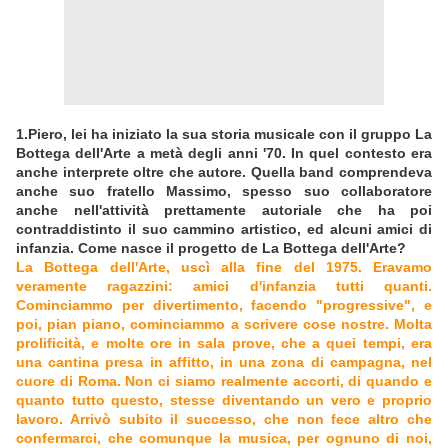
1.Piero, lei ha iniziato la sua storia musicale con il gruppo La
Bottega dell'Arte a metà degli anni '70. In quel contesto era
anche interprete oltre che autore. Quella band comprendeva
anche suo fratello Massimo, spesso suo collaboratore
anche nell'attività prettamente autoriale che ha poi
contraddistinto il suo cammino artistico, ed alcuni amici di
infanzia. Come nasce il progetto de La Bottega dell'Arte?
La Bottega dell'Arte, uscì alla fine del 1975. Eravamo
veramente ragazzini: amici d'infanzia tutti quanti.
Cominciammo per divertimento, facendo "progressive", e
poi, pian piano, cominciammo a scrivere cose nostre. Molta
prolificità, e molte ore in sala prove, che a quei tempi, era
una cantina presa in affitto, in una zona di campagna, nel
cuore di Roma. Non ci siamo realmente accorti, di quando e
quanto tutto questo, stesse diventando un vero e proprio
lavoro. Arrivò subito il successo, che non fece altro che
confermarci, che comunque la musica, per ognuno di noi,