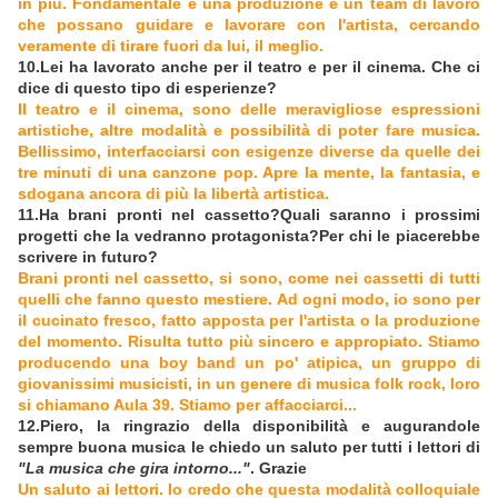
in più. Fondamentale è una produzione e un team di lavoro
che possano guidare e lavorare con l'artista, cercando
veramente di tirare fuori da lui, il meglio.
10.Lei ha lavorato anche per il teatro e per il cinema. Che ci
dice di questo tipo di esperienze?
Il teatro e il cinema, sono delle meravigliose espressioni
artistiche, altre modalità e possibilità di poter fare musica.
Bellissimo, interfacciarsi con esigenze diverse da quelle dei
tre minuti di una canzone pop. Apre la mente, la fantasia, e
sdogana ancora di più la libertà artistica.
11.Ha brani pronti nel cassetto?Quali saranno i prossimi
progetti che la vedranno protagonista?Per chi le piacerebbe
scrivere in futuro?
Brani pronti nel cassetto, si sono, come nei cassetti di tutti
quelli che fanno questo mestiere. Ad ogni modo, io sono per
il cucinato fresco, fatto apposta per l'artista o la produzione
del momento. Risulta tutto più sincero e appropiato. Stiamo
producendo una boy band un po' atipica, un gruppo di
giovanissimi musicisti, in un genere di musica folk rock, loro
si chiamano Aula 39. Stiamo per affacciarci...
12.Piero, la ringrazio della disponibilità e augurandole
sempre buona musica le chiedo un saluto per tutti i lettori di
"La musica che gira intorno..."
. Grazie
Un saluto ai lettori. Io credo che questa modalità colloquiale