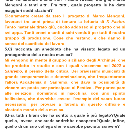
Mengoni e tanti altri. Fra tutti, quale progetto le ha dato
maggiori soddisfazioni?
Sicuramente creare da zero il progetto di Marco Mengoni,
lavorarci tre anni prima di tentare la lotteria di
X Factor
.
Tanto materiale tirato giù, cucito addosso al progetto che si
sviluppa. Tanti premi e tanti dischi venduti per tutti il nostro
gruppo di produzione. Cose che restano, e che danno il
senso del sacrificio del lavoro.
5.Ci racconta un aneddoto che ha vissuto legato ad un
protagonista della nostra musica?
Mi vengono in mente il gruppo siciliano degli Archinuè, che
ho prodotto in studio e con i quali vincemmo nel
2002 a
Sanremo
, il premio della critica. Dei bravissimi musicisti di
grande temperamento e determinazione, che frequentarono
l'allora Accademia di Sanremo, che dava la possibilità di
vincere un posto per partecipare al Festival. Per partecipare
alle selezioni, dormirono in macchina, con uno spirito
bellissimo, che dovrebbe essere l'esempio del sacro fuoco
necessario, per provare a farcela in questo difficile e
aleatorio mondo della musica.
6.Fra tutti i brani che ha scritto a quale è più legato?Quale
quello, invece, che crede andrebbe riscoperto?Quale, infine,
quello di un suo collega che le sarebbe piaciuto scrivere?