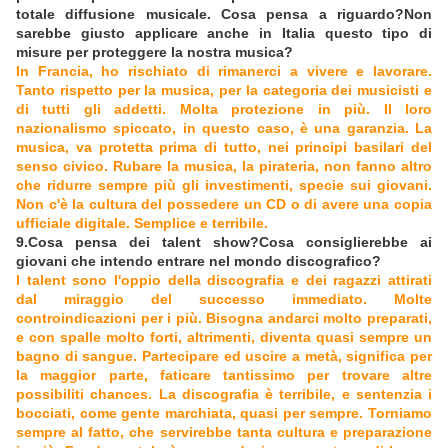
totale diffusione musicale. Cosa pensa a riguardo?Non
sarebbe giusto applicare anche in Italia questo tipo di
misure per proteggere la nostra musica?
In Francia, ho rischiato di rimanerci a vivere e lavorare.
Tanto rispetto per la musica, per la categoria dei musicisti e
di tutti gli addetti. Molta protezione in più. Il loro
nazionalismo spiccato, in questo caso, è una garanzia. La
musica, va protetta prima di tutto, nei principi basilari del
senso civico. Rubare la musica, la pirateria, non fanno altro
che ridurre sempre più gli investimenti, specie sui giovani.
Non c'è la cultura del possedere un CD o di avere una copia
ufficiale digitale. Semplice e terribile.
9.Cosa pensa dei talent show?Cosa consiglierebbe ai
giovani che intendo entrare nel mondo discografico?
I talent sono l'oppio della discografia e dei ragazzi attirati
dal miraggio del successo immediato. Molte
controindicazioni per i più. Bisogna andarci molto preparati,
e con spalle molto forti, altrimenti, diventa quasi sempre un
bagno di sangue. Partecipare ed uscire a metà, significa per
la maggior parte, faticare tantissimo per trovare altre
possibiliti chances. La discografia è terribile, e sentenzia i
bocciati, come gente marchiata, quasi per sempre. Torniamo
sempre al fatto, che servirebbe tanta cultura e preparazione