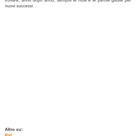
trovare, anno dopo anno, sempre le note e le parole giuste per
nuovi successi.
Altro su:
Raf