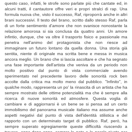
questo caso, infatti, le strofe sono parlate più che cantate ed, in
alcuni tratti, il cantautore offre veri e propri stralci di rap. Una
formula nuova che, visto il successo, Raf, riproporrà anche in altri
brani successivi. Il testo del brano, scritto dallo stesso Raf, parla
di un forte sentimento d'amore che non svanisce nonostante la
relazione amorosa si sia conclusa da quattro anni. Un amore
infintio, dunque, che va oltre il trasporto fisico e passionale ma
penetra nell'animo del protagonista che non riesce ad
immaginare un futuro lontano da quella donna. Una storia già
sentita, niente di originale ma scritta bene e messa in musica
ancora meglio. Un brano che si lascia ascoltare e che ha segnato
una fase importante dell'artista che veniva da un periodo non
molto positivo dal punto di vista commerciale avendo
sperimentato nel precedente lavoro delle sonorità rock ben
accolte dalla critica ma molto meno dal pubblico. "Infinito", in
qualche modo, rappresenta un po' la rinascita di un artista che ha
sempre mostrato delle ottime potenzialità ma che è sempre alla
ricerca di nuove sonorità ed atmosfere. Questa voglia di
cambiare e di aggiornarsi è un bene se si pensa ad un certo
immobilismo del panorama musicale italiano ma assume anche
aspetti negativi dal punto di vista dell'identità stilistica e del
rapporto con un determinato target di pubblico. Raf, però, ha
sempre superato egregiamente queste difficoltà riuscendo a