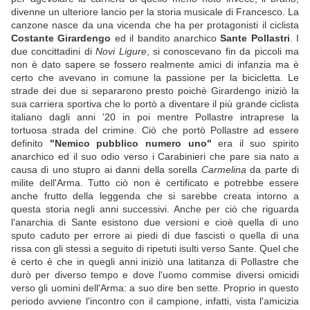
divenne un ulteriore lancio per la storia musicale di Francesco. La
canzone nasce da una vicenda che ha per protagonisti il ciclista
Costante Girardengo
ed il bandito anarchico
Sante Pollastri
. I
due concittadini di
Novi Ligure
, si conoscevano fin da piccoli ma
non è dato sapere se fossero realmente amici di infanzia ma è
certo che avevano in comune la passione per la bicicletta. Le
strade dei due si separarono presto poichè Girardengo iniziò la
sua carriera sportiva che lo portò a diventare il più grande ciclista
italiano dagli anni '20 in poi mentre Pollastre intraprese la
tortuosa strada del crimine. Ciò che portò Pollastre ad essere
definito
"Nemico pubblico numero uno"
era il suo spirito
anarchico ed il suo odio verso i Carabinieri che pare sia nato a
causa di uno stupro ai danni della sorella
Carmelina
da parte di
milite dell'Arma. Tutto ciò non è certificato e potrebbe essere
anche frutto della leggenda che si sarebbe creata intorno a
questa storia negli anni successivi. Anche per ciò che riguarda
l'anarchia di Sante esistono due versioni e cioè quella di uno
sputo caduto per errore ai piedi di due fascisti o quella di una
rissa con gli stessi a seguito di ripetuti isulti verso Sante. Quel che
è certo è che in quegli anni iniziò una latitanza di Pollastre che
durò per diverso tempo e dove l'uomo commise diversi omicidi
verso gli uomini dell'Arma: a suo dire ben sette. Proprio in questo
periodo avviene l'incontro con il campione, infatti, vista l'amicizia