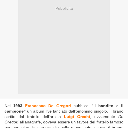
Pubblicità
Nel
1993
Francesco De Gregori
pubblica
"Il bandito e il
campione"
un album live lanciato dall'omonimo singolo. Il brano
scritto dal fratello dell'artista
Luigi Grechi
, ovviamente
De
Gregori
all'anagrafe, doveva essere un favore del fratello famoso
per agevolare la carriera di quello meno noto invece, il brano,