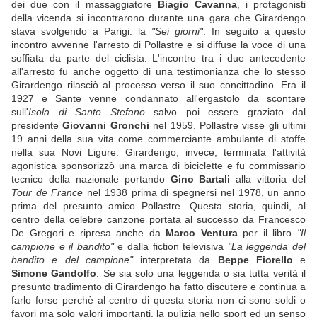
dei due con il massaggiatore
Biagio Cavanna
, i protagonisti
della vicenda si incontrarono durante una gara che Girardengo
stava svolgendo a Parigi: la
"Sei giorni"
. In seguito a questo
incontro avvenne l'arresto di Pollastre e si diffuse la voce di una
soffiata da parte del ciclista. L'incontro tra i due antecedente
all'arresto fu anche oggetto di una testimonianza che lo stesso
Girardengo rilasciò al processo verso il suo concittadino. Era il
1927 e Sante venne condannato all'ergastolo da scontare
sull'
Isola di Santo Stefano
salvo poi essere graziato dal
presidente
Giovanni Gronchi
nel 1959. Pollastre visse gli ultimi
19 anni della sua vita come commerciante ambulante di stoffe
nella sua Novi Ligure. Girardengo, invece, terminata l'attività
agonistica sponsorizzò una marca di biciclette e fu commissario
tecnico della nazionale portando
Gino Bartali
alla vittoria del
Tour de France
nel 1938 prima di spegnersi nel 1978, un anno
prima del presunto amico Pollastre. Questa storia, quindi, al
centro della celebre canzone portata al successo da Francesco
De Gregori e ripresa anche da
Marco Ventura
per il libro
"Il
campione e il bandito"
e dalla fiction televisiva
"La leggenda del
bandito e del campione"
interpretata da
Beppe Fiorello
e
Simone Gandolfo
. Se sia solo una leggenda o sia tutta verità il
presunto tradimento di Girardengo ha fatto discutere e continua a
farlo forse perchè al centro di questa storia non ci sono soldi o
favori ma solo valori importanti, la pulizia nello sport ed un senso