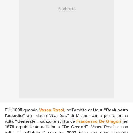
Pubblicità
E' il
1995
quando
Vasco Rossi
, nell'ambito del tour
"Rock sotto
l'assedio"
allo stadio
"San Siro"
di Milano, canta per la prima
volta
"Generale"
, canzone scritta da
Francesco De Gregori
nel
1978
e pubblicata nell'album
"De Gregori"
. Vasco Rossi, a sua
volta, la pubblicherà solo nel
2002
nella sua prima raccolta