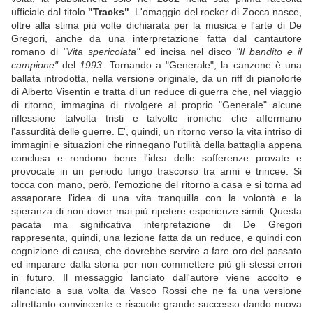
ufficiale dal titolo
"Tracks"
. L'omaggio del rocker di Zocca nasce,
oltre alla stima più volte dichiarata per la musica e l'arte di De
Gregori, anche da una interpretazione fatta dal cantautore
romano di
"Vita spericolata"
ed incisa nel disco
"Il bandito e il
campione"
del
1993
. Tornando a "Generale", la canzone è una
ballata introdotta, nella versione originale, da un riff di pianoforte
di Alberto Visentin e tratta di un reduce di guerra che, nel viaggio
di ritorno, immagina di rivolgere al proprio "Generale" alcune
riflessione talvolta tristi e talvolte ironiche che affermano
l'assurdità delle guerre. E', quindi, un ritorno verso la vita intriso di
immagini e situazioni che rinnegano l'utilità della battaglia appena
conclusa e rendono bene l'idea delle sofferenze provate e
provocate in un periodo lungo trascorso tra armi e trincee. Si
tocca con mano, però, l'emozione del ritorno a casa e si torna ad
assaporare l'idea di una vita tranquilla con la volontà e la
speranza di non dover mai più ripetere esperienze simili. Questa
pacata ma significativa interpretazione di De Gregori
rappresenta, quindi, una lezione fatta da un reduce, e quindi con
cognizione di causa, che dovrebbe servire a fare oro del passato
ed imparare dalla storia per non commettere più gli stessi errori
in futuro. Il messaggio lanciato dall'autore viene accolto e
rilanciato a sua volta da Vasco Rossi che ne fa una versione
altrettanto convincente e riscuote grande successo dando nuova