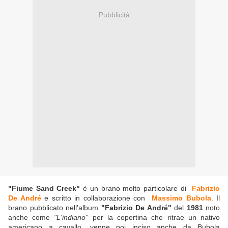
Pubblicità
"Fiume Sand Creek"
è un brano molto particolare di
Fabrizio
De André
e scritto in collaborazione con
Massimo Bubola
. Il
brano pubblicato nell'album
"Fabrizio De André"
del
1981
noto
anche come
"L'indiano"
per la copertina che ritrae un nativo
americano a cavallo, venne poi inciso anche da Bubola