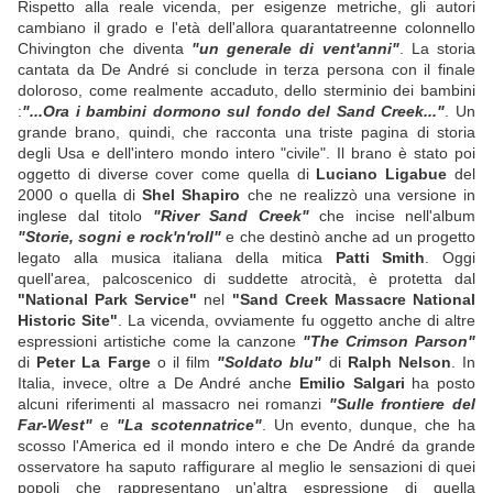
Rispetto alla reale vicenda, per esigenze metriche, gli autori
cambiano il grado e l'età dell'allora quarantatreenne colonnello
Chivington che diventa
"un generale di vent'anni"
. La storia
cantata da De André si conclude in terza persona con il finale
doloroso, come realmente accaduto, dello sterminio dei bambini
:
"...Ora i bambini dormono sul fondo del Sand Creek..."
. Un
grande brano, quindi, che racconta una triste pagina di storia
degli Usa e dell'intero mondo intero "civile". Il brano è stato poi
oggetto di diverse cover come quella di
Luciano Ligabue
del
2000 o quella di
Shel Shapiro
che ne realizzò una versione in
inglese dal titolo
"River Sand Creek"
che incise nell'album
"Storie, sogni e rock'n'roll"
e che destinò anche ad un progetto
legato alla musica italiana della mitica
Patti Smith
. Oggi
quell'area, palcoscenico di suddette atrocità, è protetta dal
"National Park Service"
nel
"Sand Creek Massacre National
Historic Site"
. La vicenda, ovviamente fu oggetto anche di altre
espressioni artistiche come la canzone
"The Crimson Parson"
di
Peter La Farge
o il film
"Soldato blu"
di
Ralph Nelson
. In
Italia, invece, oltre a De André anche
Emilio Salgari
ha posto
alcuni riferimenti al massacro nei romanzi
"Sulle frontiere del
Far-West"
e
"La scotennatrice"
. Un evento, dunque, che ha
scosso l'America ed il mondo intero e che De André da grande
osservatore ha saputo raffigurare al meglio le sensazioni di quei
popoli che rappresentano un'altra espressione di quella