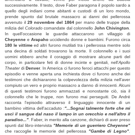
successivamente. Il testo, dove Faber paragona il popolo sardo a
quello degli indiani come abitanti e custodi di un loro mondo,
prende spunto dal brutale massacro ai danni dei pellerossa
avvenuto il
29 novembre del 1864
per mano delle truppe della
milizia del
Colorado
comandate dal colonnello
John Chivington
.
In quell'occasione le guardie attaccarono un villaggio di
Cheyenne
e
Arapaho
uccidendo donne e bambini. Furono circa
180 le vittime
ed altri furono mutilati tra i pellerossa mentre solo
una decina di soldati trovarono la morte. Il colonnello e i suoi
uomini ebbero anche il coraggio di mostrare alcune parti del
corpo, in particolare feti di donne incinte e genitali, nell'
Apollo
Theater
di
Denver
. In America ci furono feroci attacchi per questo
episodio e venne aperta una inchiesta dove ci furono anche dei
testimoni che dichiararono la colpevolezza della milizia nell'aver
compiuto un vero e proprio massacro a danno di innocenti. Alcuni
di questi testimoni furono ammazzati e nonostante ciò, sia il
colonnello che le truppe, non furono mai perseguiti. De André
racconta l'episodio attraverso il linguaggio innocente di un
bambino vittima dell'accaduto :
"...Sognai talmente forte che mi
uscì il sangue dal naso il lampo in un orecchio e nell'altro il
paradiso..."
. Faber, in merito alla canzone, dichiarò di aver preso
spunti dal libro-intervista
"Memorie di un guerriero Cheyenne"
che raccoglie le memorie del pellerossa
"Gambe di Legno"
.