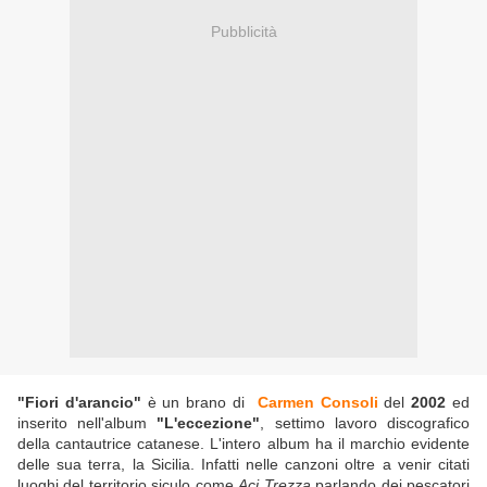
Pubblicità
"Fiori d'arancio"
è un brano di
Carmen Consoli
del
2002
ed
inserito nell'album
"L'eccezione"
, settimo lavoro discografico
della cantautrice catanese. L'intero album ha il marchio evidente
delle sua terra, la Sicilia. Infatti nelle canzoni oltre a venir citati
luoghi del territorio siculo come
Aci Trezza
parlando dei pescatori