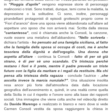
in
"Pioggia d'aprile"
vengono espresse storie di personaggi
malinconici o tristi. Sono trattati, dunque, temi come la malattia, la
depressione o la solitudine. Ci sono, inoltre, personaggi
pirandelliani protagonisti di episodi grotteschi proprio come in
"Fiori d'arancio" dove una sposa viene abbandonata sull'altare ad
aspettare uno sposo che non arriverà mai. Scritta dalla stessa
"cantantessa"
, così è chiamata anche la Consoli, la canzone,
vuole essere una metafora dell'abbandono.
"Nello scriverla
-
dichiara l'artista -
ho pensato ad una famiglia siciliana, al fatto
che la famiglia della sposa si occupa di costi, ma è anche
tesoriera della dignità e dell'orgoglio. Una donna che
aspetta all'altare
- continua la Consoli -
fatto di per sè già
strano, è di per sè uno scandalo. C'è tristezza perchè
restano i fiori e il prete, mentre il padre prevede un triste
futuro con la figlia da maritare e i regali da restituire. Ma chi
pensa alla tristezza della ragazza
- conclude l'autrice -
,che
ascolta invece la marcia nunziale?"
. Una situazione insolita
resa ancor più forte dall'atmosfera data dalla locazione
geografica dell'avvenimento e, quindi, in una realtà come quella
della Sicilia in cui il rispetto e l'onore sono alla base dei rapporti
sociali. Una immagine che viene colta anche nel videoclip diretto
da
Davide Marengo
e realizzato in bianco e nero dove si vede
Carmen Consoli vestita da sposa raggiungere la chiesa in