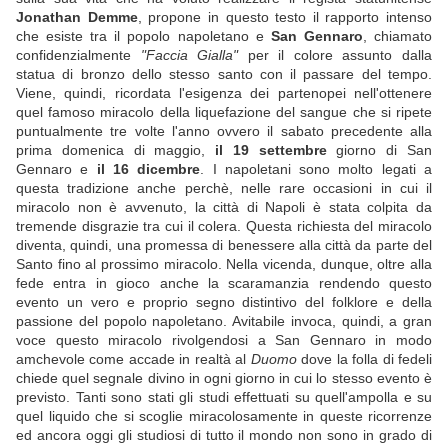
Jonathan Demme
, propone in questo testo il rapporto intenso
che esiste tra il popolo napoletano e
San Gennaro
, chiamato
confidenzialmente
"Faccia Gialla"
per il colore assunto dalla
statua di bronzo dello stesso santo con il passare del tempo.
Viene, quindi, ricordata l'esigenza dei partenopei nell'ottenere
quel famoso miracolo della liquefazione del sangue che si ripete
puntualmente tre volte l'anno ovvero il sabato precedente alla
prima domenica di maggio,
il 19 settembre
giorno di San
Gennaro e
il 16 dicembre
. I napoletani sono molto legati a
questa tradizione anche perchè, nelle rare occasioni in cui il
miracolo non è avvenuto, la città di Napoli è stata colpita da
tremende disgrazie tra cui il colera. Questa richiesta del miracolo
diventa, quindi, una promessa di benessere alla città da parte del
Santo fino al prossimo miracolo. Nella vicenda, dunque, oltre alla
fede entra in gioco anche la scaramanzia rendendo questo
evento un vero e proprio segno distintivo del folklore e della
passione del popolo napoletano. Avitabile invoca, quindi, a gran
voce questo miracolo rivolgendosi a San Gennaro in modo
amchevole come accade in realtà al
Duomo
dove la folla di fedeli
chiede quel segnale divino in ogni giorno in cui lo stesso evento è
previsto. Tanti sono stati gli studi effettuati su quell'ampolla e su
quel liquido che si scoglie miracolosamente in queste ricorrenze
ed ancora oggi gli studiosi di tutto il mondo non sono in grado di