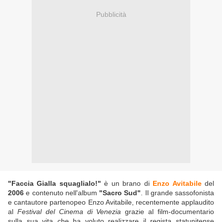
Pubblicità
"Faccia Gialla squaglialo!"
è un brano di
Enzo Avitabile
del
2006
e contenuto nell'album
"Sacro Sud"
. Il grande sassofonista
e cantautore partenopeo Enzo Avitabile, recentemente applaudito
al
Festival del Cinema di Venezia
grazie al film-documentario
sulla sua vita che ha voluto realizzare il regista statunitense