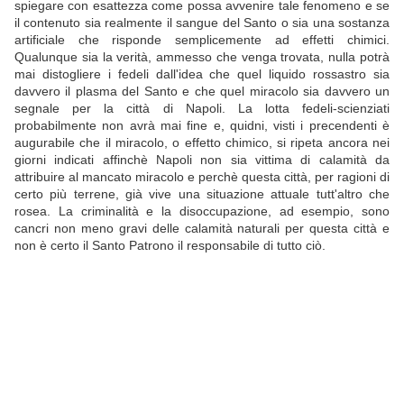
spiegare con esattezza come possa avvenire tale fenomeno e se
il contenuto sia realmente il sangue del Santo o sia una sostanza
artificiale che risponde semplicemente ad effetti chimici.
Qualunque sia la verità, ammesso che venga trovata, nulla potrà
mai distogliere i fedeli dall'idea che quel liquido rossastro sia
davvero il plasma del Santo e che quel miracolo sia davvero un
segnale per la città di Napoli. La lotta fedeli-scienziati
probabilmente non avrà mai fine e, quidni, visti i precendenti è
augurabile che il miracolo, o effetto chimico, si ripeta ancora nei
giorni indicati affinchè Napoli non sia vittima di calamità da
attribuire al mancato miracolo e perchè questa città, per ragioni di
certo più terrene, già vive una situazione attuale tutt'altro che
rosea. La criminalità e la disoccupazione, ad esempio, sono
cancri non meno gravi delle calamità naturali per questa città e
non è certo il Santo Patrono il responsabile di tutto ciò.