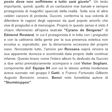
posto dove non soffriremo e tutto sarà giusto"
. Un testo
importante, quindi, quello di un cantautore mai banale e sempre
protagonista di magnifici spaccati della realtà. Sulla scia di altre
celebri canzoni di protesta, Guccini, conferma la sua volontà di
difendere le ragioni degli oppressi da quel popolo amorfo che
vive di pregiudizi e di menzogne. Proprio in questo senso è visto il
chiaro riferimento all'opera teatrale
"Cyrano de Bergerac"
di
Edmond Rostand
, in cui il protagonista è in lotta con i pregiudizi
e con la cattiveria della gente per la sua presenza estetica non
eccelsa e, soprattutto, per la dimensione eccessiva del proprio
naso. Nonostante tutto, l'amore per
Rossana
saprà vincere la
sua apparente durezza e scontrosità data proprio dalle continue
infamie. Questo brano come l'intero album fu dedicato da Guccini
a due amici prematuramente scomparsi e cioè
Victor Sogliani
,
componente dell'
Equipe 84
con cui lo stesso artista modenese
aveva suonato nel gruppo
I Gatti
, e
Franco Fortunato Gilberto
Augusto Bonvicini
, ovvero,
Bonvi
noto fumettista autore di
"Sturmtruppen"
.