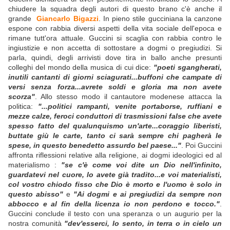
chiudere la squadra degli autori di questo brano c'è anche il
grande
Giancarlo Bigazzi
. In pieno stile gucciniana la canzone
espone con rabbia diversi aspetti della vita sociale dell'epoca e
rimane tutt'ora attuale. Guccini si scaglia con rabbia contro le
ingiustizie e non accetta di sottostare a dogmi o pregiudizi. Si
parla, quindi, degli arrivisti dove tira in ballo anche presunti
colleghi del mondo della musica di cui dice:
"poeti sgangherati,
inutili cantanti di giorni sciagurati...buffoni che campate di
versi senza forza...avrete soldi e gloria ma non avete
scorza"
. Allo stesso modo il cantautore modenese attacca la
politica:
"...politici rampanti, venite portaborse, ruffiani e
mezze calze, feroci conduttori di trasmissioni false che avete
spesso fatto del qualunquismo un'arte...coraggio liberisti,
buttate giù le carte, tanto ci sarà sempre chi pagherà le
spese, in questo benedetto assurdo bel paese..."
. Poi Guccini
affronta riflessioni relative alla religione, ai dogmi ideologici ed al
materialismo :
"se c'è come voi dite un Dio nell'infinito,
guardatevi nel cuore, lo avete già tradito...e voi materialisti,
col vostro chiodo fisso che Dio è morto e l'uomo è solo in
questo abisso"
e
"Ai dogmi e ai pregiudizi da sempre non
abbocco e al fin della licenza io non perdono e tocco."
.
Guccini conclude il testo con una speranza o un augurio per la
nostra comunità
"dev'esserci, lo sento, in terra o in cielo un