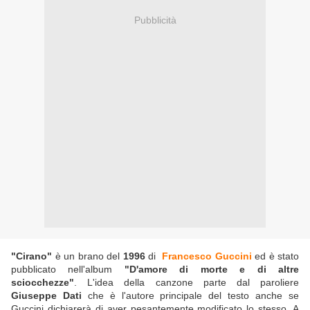
Pubblicità
"Cirano"
è un brano del
1996
di
Francesco Guccini
ed è stato
pubblicato nell'album
"D'amore di morte e di altre
sciocchezze"
. L'idea della canzone parte dal paroliere
Giuseppe Dati
che è l'autore principale del testo anche se
Guccini dichiarerà di aver pesantemente modificato lo stesso. A