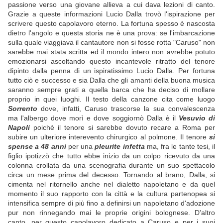
passione verso una giovane allieva a cui dava lezioni di canto.
Grazie a queste informazioni Lucio Dalla trovò l'ispirazione per
scrivere questo capolavoro eterno. La fortuna spesso è nascosta
dietro l'angolo e questa storia ne è una prova: se l'imbarcazione
sulla quale viaggiava il cantautore non si fosse rotta "Caruso" non
sarebbe mai stata scritta ed il mondo intero non avrebbe potuto
emozionarsi ascoltando questo incantevole ritratto del tenore
dipinto dalla penna di un ispiratissimo Lucio Dalla. Per fortuna
tutto ciò e successo e sia Dalla che gli amanti della buona musica
saranno sempre grati a quella barca che ha deciso di mollare
proprio in quei luoghi. Il testo della canzone cita come luogo
Sorrento
dove, infatti, Caruso trascorse la sua convalescenza
ma l'albergo dove morì e dove soggiornò Dalla è il
Vesuvio di
Napoli
poichè il tenore si sarebbe dovuto recare a Roma per
subire un ulteriore interevento chirurgico al polmone. Il tenore
si
spense a 48 anni
per una
pleurite infetta
ma, fra le tante tesi, il
figlio ipotizzò che tutto ebbe inizio da un colpo ricevuto da una
colonna crollata da una scenografia durante un suo spettacolo
circa un mese prima del decesso. Tornando al brano, Dalla, si
cimenta nel ritornello anche nel dialetto napoletano e da quel
momento il suo rapporto con la città e la cultura partenopea si
intensifica sempre di più fino a definirsi un napoletano d'adozione
pur non rinnegando mai le proprie origini bolognese. D'altro
canto, per questo capolavoro dedicato a Caruso e per i suoi