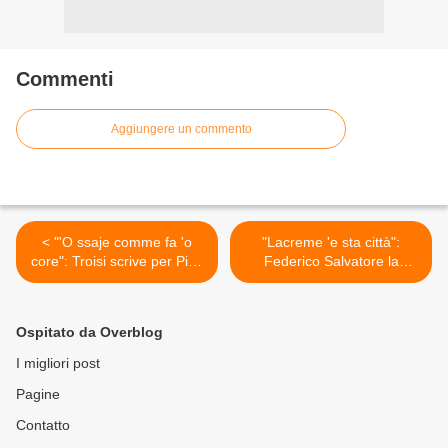
Commenti
Aggiungere un commento
< "'O ssaje comme fa 'o
"Lacreme 'e sta città":
core": Troisi scrive per Pino
Federico Salvatore la
Daniele
dedica a Pino Daniele >
Ospitato da Overblog
I migliori post
Pagine
Contatto