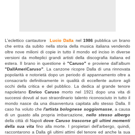
L'eclettico cantautore
Lucio Dalla
nel
1986
pubblica un brano
che entra da subito nella storia della musica italiana vendendo
oltre nove milioni di copie in tutto il mondo ed inciso in diverse
versioni da molteplici grandi artisti della discografia italiana ed
estera. Il brano in questione è
"Caruso"
e proviene dall'album
"DallAmeriCaruso"
. La canzone ricopre Dalla di una rinnovata
popolarità e notorietà dopo un periodo di appannamento oltre a
consacrarlo definitivamente in qualità di eccellente autore agli
occhi della critica e del pubblico. La dedica al grande tenore
napoletano
Enrico Caruso
morto nel 1921 dopo una vita di
successi dovuti al suo straordinario talento riconosciuto in tutto il
mondo nasce da una disavventura capitata allo stesso Dalla. Il
caso ha voluto che
l'artista bolognese soggiornasse
, a causa
di un guasto alla propria imbarcazione,
nello stesso albergo
della città di Napoli
dove Caruso trascorse gli ultimi momenti
della sua vita
fino alla morte. I propietari dell'arbergo, quindi,
raccontarono a Dalla gli ultimi attimi del tenore ed anche la sua